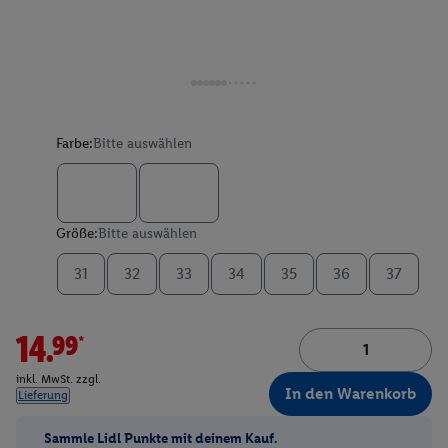
Farbe:
Bitte auswählen
Größe:
Bitte auswählen
31
32
33
34
35
36
37
14.99*
inkl. MwSt. zzgl.
In den Warenkorb
Lieferung
Sammle Lidl Punkte mit deinem Kauf.