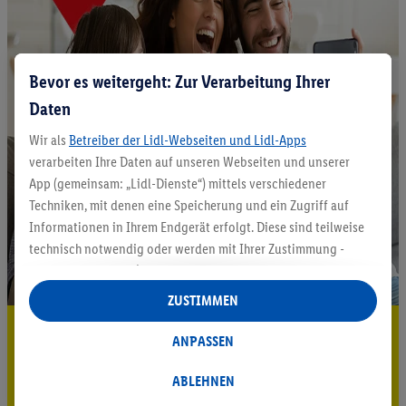
Bevor es weitergeht: Zur Verarbeitung Ihrer
Daten
Wir als
Betreiber der Lidl-Webseiten und Lidl-Apps
verarbeiten Ihre Daten auf unseren Webseiten und unserer
App (gemeinsam: „Lidl-Dienste“) mittels verschiedener
Techniken, mit denen eine Speicherung und ein Zugriff auf
Informationen in Ihrem Endgerät erfolgt. Diese sind teilweise
technisch notwendig oder werden mit Ihrer Zustimmung -
auch durch Partner (u.a.
als separat
oder gemeinsam
Verantwortliche; im Zusammenhang mit dem IAB TCF
ZUSTIMMEN
insgesamt
6
Partner) - für komfortable Einstellungen, zur
5.95 € Versand sparen³²ᵃ
Statistik-Erstellung oder für personalisierte Werbung
ANPASSEN
innerhalb und außerhalb der Lidl-Dienste verwendet.
Jetzt zum Newsletter anmelden
Datenverarbeitungen für personalisierte Werbung werden
ABLEHNEN
durchgeführt, um eigene Werbung auszusteuern und um
Gutschein sichern!