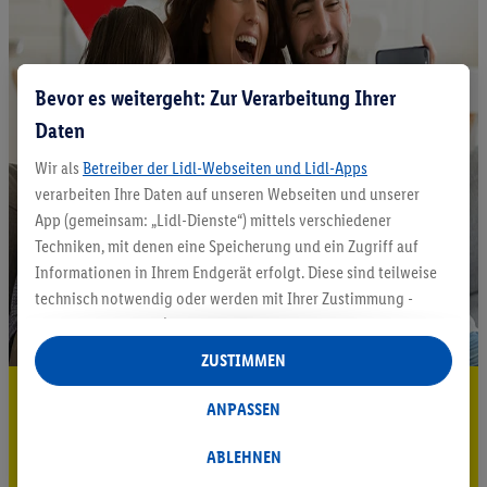
Bevor es weitergeht: Zur Verarbeitung Ihrer
Daten
Wir als
Betreiber der Lidl-Webseiten und Lidl-Apps
verarbeiten Ihre Daten auf unseren Webseiten und unserer
App (gemeinsam: „Lidl-Dienste“) mittels verschiedener
Techniken, mit denen eine Speicherung und ein Zugriff auf
Informationen in Ihrem Endgerät erfolgt. Diese sind teilweise
technisch notwendig oder werden mit Ihrer Zustimmung -
auch durch Partner (u.a.
als separat
oder gemeinsam
Verantwortliche; im Zusammenhang mit dem IAB TCF
ZUSTIMMEN
insgesamt
6
Partner) - für komfortable Einstellungen, zur
5.95 € Versand sparen³²ᵃ
Statistik-Erstellung oder für personalisierte Werbung
ANPASSEN
innerhalb und außerhalb der Lidl-Dienste verwendet.
Jetzt zum Newsletter anmelden
Datenverarbeitungen für personalisierte Werbung werden
ABLEHNEN
durchgeführt, um eigene Werbung auszusteuern und um
Gutschein sichern!