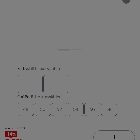
Farbe:
Bitte auswählen
Größe:
Bitte auswählen
48
50
52
54
56
58
vorher:
6.99
-14%