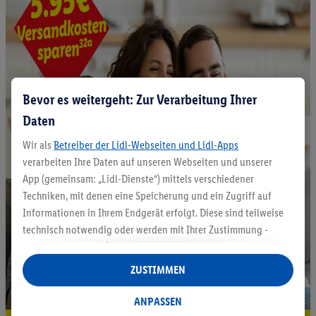
Bevor es weitergeht: Zur Verarbeitung Ihrer
Daten
Wir als
Betreiber der Lidl-Webseiten und Lidl-Apps
verarbeiten Ihre Daten auf unseren Webseiten und unserer
App (gemeinsam: „Lidl-Dienste“) mittels verschiedener
Techniken, mit denen eine Speicherung und ein Zugriff auf
Informationen in Ihrem Endgerät erfolgt. Diese sind teilweise
technisch notwendig oder werden mit Ihrer Zustimmung -
auch durch Partner (u.a.
als separat
oder gemeinsam
Verantwortliche; im Zusammenhang mit dem IAB TCF
ZUSTIMMEN
insgesamt
6
Partner) - für komfortable Einstellungen, zur
Statistik-Erstellung oder für personalisierte Werbung
ANPASSEN
innerhalb und außerhalb der Lidl-Dienste verwendet.