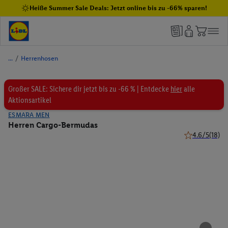
Heiße Summer Sale Deals: Jetzt online bis zu -66% sparen!
/
Herrenhosen
Großer SALE: Sichere dir jetzt bis zu -66 % | Entdecke
hier
alle
Aktionsartikel
ESMARA MEN
Herren Cargo-Bermudas
4.6/5
(18)
4.6 von 5 Ste