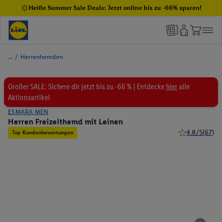
Heiße Summer Sale Deals: Jetzt online bis zu -66% sparen!
/
Herrenhemden
Großer SALE: Sichere dir jetzt bis zu -66 % | Entdecke
hier
alle
Aktionsartikel
ESMARA MEN
Herren Freizeithemd mit Leinen
4.8/5
(67)
Top Kundenbewertungen
4.8 von 5 Ster