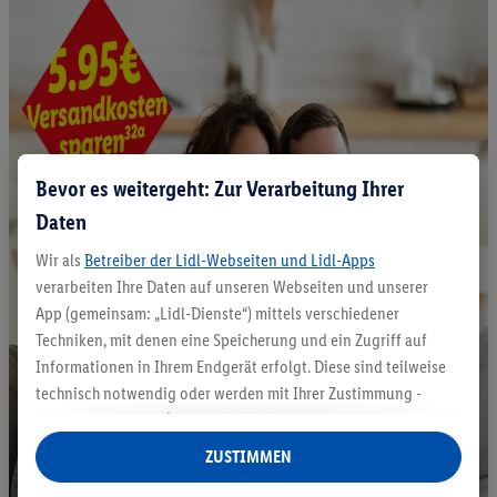
Bevor es weitergeht: Zur Verarbeitung Ihrer
Daten
Wir als
Betreiber der Lidl-Webseiten und Lidl-Apps
verarbeiten Ihre Daten auf unseren Webseiten und unserer
App (gemeinsam: „Lidl-Dienste“) mittels verschiedener
Techniken, mit denen eine Speicherung und ein Zugriff auf
Informationen in Ihrem Endgerät erfolgt. Diese sind teilweise
technisch notwendig oder werden mit Ihrer Zustimmung -
auch durch Partner (u.a.
als separat
oder gemeinsam
Verantwortliche; im Zusammenhang mit dem IAB TCF
ZUSTIMMEN
insgesamt
6
Partner) - für komfortable Einstellungen, zur