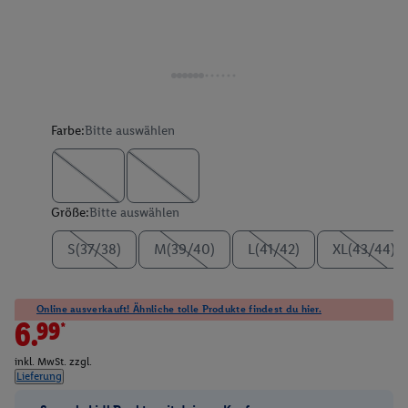
Farbe:
Bitte auswählen
Größe:
Bitte auswählen
S(37/38)
M(39/40)
L(41/42)
XL(43/44)
Online ausverkauft! Ähnliche tolle Produkte findest du hier.
6.99*
inkl. MwSt. zzgl.
Lieferung