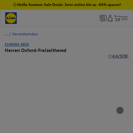
Heiße Summer Sale Deals: Jetzt online bis zu -66% sparen!
/
Herrenhemden
ESMARA MEN
Herren Oxford-Freizeithemd
4.4/5
(18)
4.4 von 5 Ste