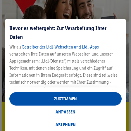
Bevor es weitergeht: Zur Verarbeitung Ihrer
Daten
Wir als
Betreiber der Lidl-Webseiten und Lidl-Apps
verarbeiten Ihre Daten auf unseren Webseiten und unserer
App (gemeinsam: „Lidl-Dienste“) mittels verschiedener
Techniken, mit denen eine Speicherung und ein Zugriff auf
Informationen in Ihrem Endgerät erfolgt. Diese sind teilweise
technisch notwendig oder werden mit Ihrer Zustimmung -
auch durch Partner (u.a.
als separat
oder gemeinsam
Verantwortliche; im Zusammenhang mit dem IAB TCF
ZUSTIMMEN
insgesamt
6
Partner) - für komfortable Einstellungen, zur
5.95 € Versand sparen³²ᵃ
Statistik-Erstellung oder für personalisierte Werbung
ANPASSEN
innerhalb und außerhalb der Lidl-Dienste verwendet.
Jetzt zum Newsletter anmelden
Datenverarbeitungen für personalisierte Werbung werden
ABLEHNEN