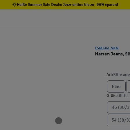
Heiße Summer Sale Deals: Jetzt online bis zu -66% sparen!
ESMARA MEN
Herren Jeans, Sl
Art:
Bitte au
Blau
Größe:
Bitte
46 (30/3
54 (38/3