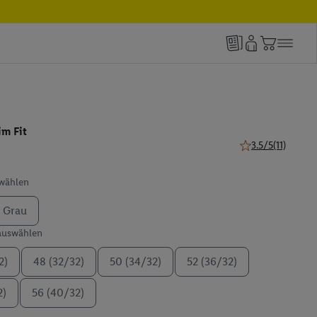
im Fit
3.5/5
(11)
3.5 von 5 Sternen
swählen
Grau
 auswählen
2)
48 (32/32)
50 (34/32)
52 (36/32)
2)
56 (40/32)