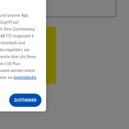
 und unserer App
Zugriff auf
it Ihrer Zustimmung -
IAB TCF insgesamt
6
ren³²ᵃ
g innerhalb und
 durchgeführt, um
den
enste über die Ihnen
s Lidl Plus-
. Zudem werden einem
eser als
eigenständig
eren Diensten
Lidl-Dienste, Ihr
ZUSTIMMEN
echt - sowie Ihre
ch dem Speichern von
sogenannten
 zur Leistungs-/