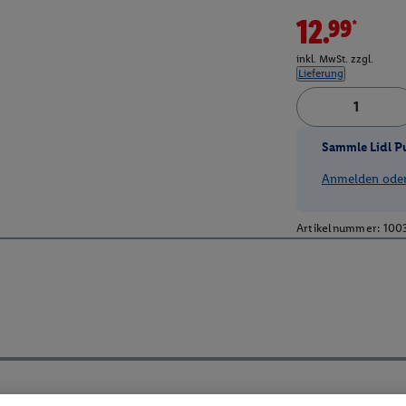
12.99*
inkl. MwSt. zzgl.
Lieferung
Sammle Lidl P
Anmelden oder 
Artikelnummer:
100