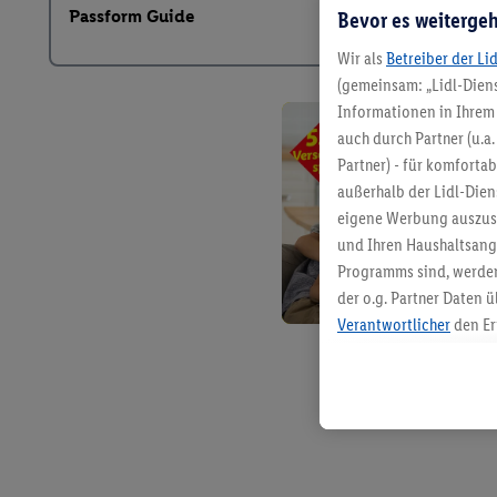
Passform Guide
Bevor es weitergeh
Wir als
Betreiber der Li
(gemeinsam: „Lidl-Diens
Informationen in Ihrem 
auch durch Partner (u.a
Partner) - für komforta
außerhalb der Lidl-Die
eigene Werbung auszust
und Ihren Haushaltsang
Programms sind, werden
der o.g. Partner Daten ü
Verantwortlicher
den Er
Die Erstellung personal
angereicherten Profilen
Kaufverhalten in den Li
genauen Standortdaten)
und/ oder dem Zugriff 
Segmenten). Im Zusamme