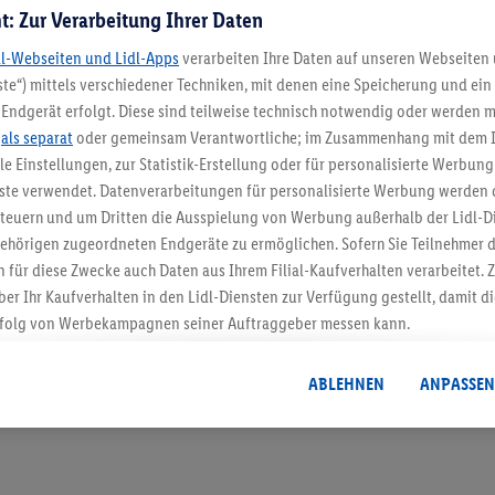
t: Zur Verarbeitung Ihrer Daten
dl-Webseiten und Lidl-Apps
verarbeiten Ihre Daten auf unseren Webseiten
te“) mittels verschiedener Techniken, mit denen eine Speicherung und ein 
Endgerät erfolgt. Diese sind teilweise technisch notwendig oder werden m
.
als separat
oder gemeinsam Verantwortliche; im Zusammenhang mit dem 
5.95 € Versand spa
ble Einstellungen, zur Statistik-Erstellung oder für personalisierte Werbun
nste verwendet. Datenverarbeitungen für personalisierte Werbung werden
Jetzt zum Newsletter anmel
euern und um Dritten die Ausspielung von Werbung außerhalb der Lidl-Di
ehörigen zugeordneten Endgeräte zu ermöglichen. Sofern Sie Teilnehmer de
Gutschein sichern!
 für diese Zwecke auch Daten aus Ihrem Filial-Kaufverhalten verarbeitet
ber Ihr Kaufverhalten in den Lidl-Diensten zur Verfügung gestellt, damit di
folg von Werbekampagnen seiner Auftraggeber messen kann.
isierter Werbung basiert auf der Generierung von auch mit Daten von and
. Dies umfasst die Zusammenführung von Daten (z.B. über Ihre Nutzung der 
ABLEHNEN
ANPASSEN
dl-Diensten, Informationen aus Ihrem Kundenkonto - z.B. Alter oder Geschl
 auch über verschiedene Endgeräte und Lidl-Dienste hinweg einschließli
auf Informationen auf Ihren Endgeräten zur Erstellung von Zielgruppen (
nhang mit dem Ausspielen dieser Werbung erfolgen Verarbeitungen auch