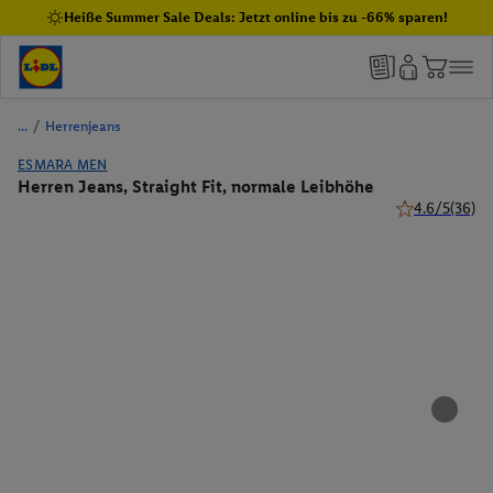
Heiße Summer Sale Deals: Jetzt online bis zu -66% sparen!
/
Herrenjeans
ESMARA MEN
Herren Jeans, Straight Fit, normale Leibhöhe
4.6/5
(36)
4.6 von 5 Ster