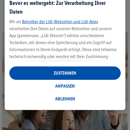
Bevor es weitergeht: Zur Verarbeitung Ihrer
A
Daten
l
l
Wir als
Betreiber der Lidl-Webseiten und Lidl-Apps
e
verarbeiten Ihre Daten auf unseren Webseiten und unserer
P
App (gemeinsam: „Lidl-Dienste“) mittels verschiedener
r
o
Techniken, mit denen eine Speicherung und ein Zugriff auf
d
Informationen in Ihrem Endgerät erfolgt. Diese sind teilweise
u
technisch notwendig oder werden mit Ihrer Zustimmung -
k
auch durch Partner (u.a.
als separat
oder gemeinsam
t
Verantwortliche; im Zusammenhang mit dem IAB TCF
e
ZUSTIMMEN
e
insgesamt
6
Partner) - für komfortable Einstellungen, zur
n
Statistik-Erstellung oder für personalisierte Werbung
ANPASSEN
t
innerhalb und außerhalb der Lidl-Dienste verwendet.
d
Datenverarbeitungen für personalisierte Werbung werden
ABLEHNEN
e
durchgeführt, um eigene Werbung auszusteuern und um
c
k
Dritten die Ausspielung von Werbung außerhalb der Lidl-
e
Dienste über die Ihnen und Ihren Haushaltsangehörigen
n
zugeordneten Endgeräte zu ermöglichen. Sofern Sie