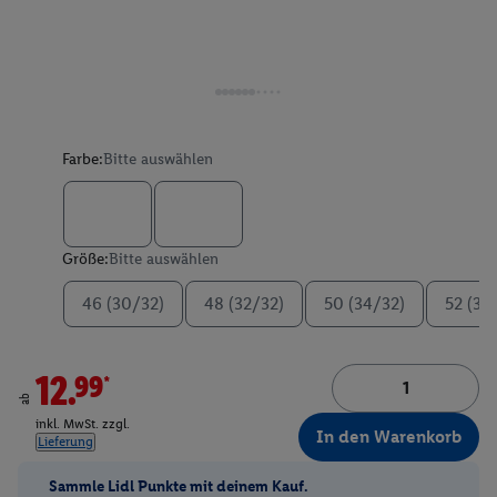
Farbe:
Bitte auswählen
Größe:
Bitte auswählen
46 (30/32)
48 (32/32)
50 (34/32)
52 (36
12.99*
ab
inkl. MwSt. zzgl.
In den Warenkorb
Lieferung
Sammle Lidl Punkte mit deinem Kauf.