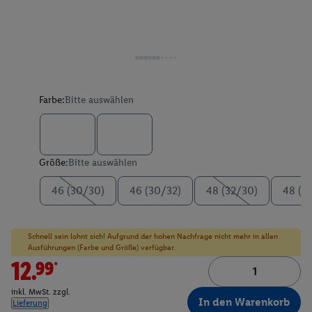
Farbe:
Bitte auswählen
Größe:
Bitte auswählen
46 (30/30)
46 (30/32)
48 (32/30)
48 (3
Schnell sein lohnt sich! Aufgrund der hohen Nachfrage nicht mehr in allen
Ausführungen (Farbe und Größe) verfügbar.
12.99*
inkl. MwSt. zzgl.
In den Warenkorb
Lieferung