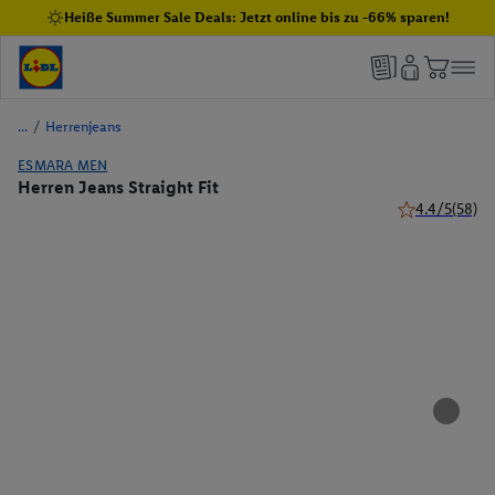
Heiße Summer Sale Deals: Jetzt online bis zu -66% sparen!
/
Herrenjeans
ESMARA MEN
Herren Jeans Straight Fit
4.4/5
(58)
4.4 von 5 Ster