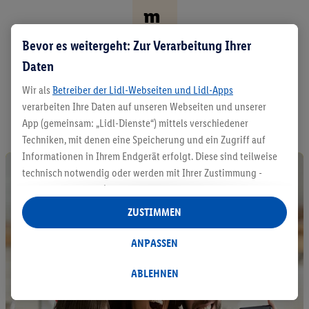
m
en
Bevor es weitergeht: Zur Verarbeitung Ihrer
t.
Daten
Wir als
Betreiber der Lidl-Webseiten und Lidl-Apps
A
verarbeiten Ihre Daten auf unseren Webseiten und unserer
l
l
App (gemeinsam: „Lidl-Dienste“) mittels verschiedener
e
Techniken, mit denen eine Speicherung und ein Zugriff auf
P
Informationen in Ihrem Endgerät erfolgt. Diese sind teilweise
r
technisch notwendig oder werden mit Ihrer Zustimmung -
o
auch durch Partner (u.a.
als separat
oder gemeinsam
d
u
Verantwortliche; im Zusammenhang mit dem IAB TCF
ZUSTIMMEN
k
insgesamt
6
Partner) - für komfortable Einstellungen, zur
t
Statistik-Erstellung oder für personalisierte Werbung
ANPASSEN
e
innerhalb und außerhalb der Lidl-Dienste verwendet.
e
Datenverarbeitungen für personalisierte Werbung werden
n
ABLEHNEN
t
durchgeführt, um eigene Werbung auszusteuern und um
d
Dritten die Ausspielung von Werbung außerhalb der Lidl-