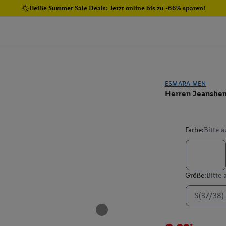
Heiße Summer Sale Deals: Jetzt online bis zu -66% sparen!
ESMARA MEN
Herren Jeanshe
Farbe:
Bitte 
Größe:
Bitte
S(37/38)