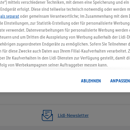
5.95 € Versand spa
te“) mittels verschiedener Techniken, mit denen eine Speicherung und ein 
Endgerät erfolgt. Diese sind teilweise technisch notwendig oder werden m
Jetzt zum Newsletter anmel
.
als separat
oder gemeinsam Verantwortliche; im Zusammenhang mit dem 
ble Einstellungen, zur Statistik-Erstellung oder für personalisierte Werbun
Gutschein sichern!
nste verwendet. Datenverarbeitungen für personalisierte Werbung werden
euern und um Dritten die Ausspielung von Werbung außerhalb der Lidl-Di
ehörigen zugeordneten Endgeräte zu ermöglichen. Sofern Sie Teilnehmer de
 für diese Zwecke auch Daten aus Ihrem Filial-Kaufverhalten verarbeitet
ber Ihr Kaufverhalten in den Lidl-Diensten zur Verfügung gestellt, damit di
folg von Werbekampagnen seiner Auftraggeber messen kann.
isierter Werbung basiert auf der Generierung von auch mit Daten von and
. Dies umfasst die Zusammenführung von Daten (z.B. über Ihre Nutzung der 
ABLEHNEN
ANPASSEN
dl-Diensten, Informationen aus Ihrem Kundenkonto - z.B. Alter oder Geschl
 auch über verschiedene Endgeräte und Lidl-Dienste hinweg einschließli
auf Informationen auf Ihren Endgeräten zur Erstellung von Zielgruppen (
nhang mit dem Ausspielen dieser Werbung erfolgen Verarbeitungen auch
bung, zur Zielgruppenforschung, zur Entwicklung von Angeboten sowie z
Lidl-Newsletter
rung dieser Werbeausspielungen.
timmung dazu erteilen und danach ein Lidl Plus-Konto erstellen bzw. sich i