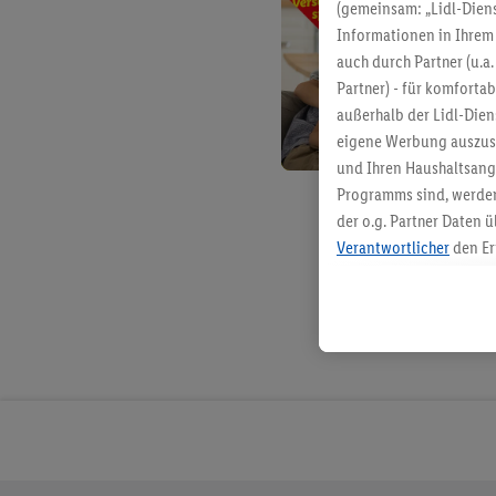
(gemeinsam: „Lidl-Diens
Informationen in Ihrem 
auch durch Partner (u.a
Partner) - für komforta
außerhalb der Lidl-Die
eigene Werbung auszust
und Ihren Haushaltsang
Programms sind, werden
der o.g. Partner Daten ü
Verantwortlicher
den Er
Die Erstellung personal
angereicherten Profilen
Kaufverhalten in den Li
genauen Standortdaten)
und/ oder dem Zugriff 
Segmenten). Im Zusamme
Erfolgsmessung der Wer
Sicherung und Optimie
Sofern Sie hier Ihre Zus