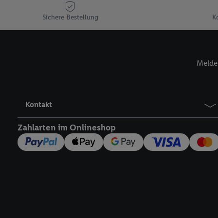
Plus-Konto einloggen, 
Sichere Bestellung
K
Verantwortlichkeit mit
zu erstellen (die sogen
können, um Sie in von 
Hierzu wird von uns un
Melde 
Adresse in gemeinsamer 
Zudem erlauben Sie uns,
den Lidl-Diensten einzus
Wenn das der Fall ist, g
Kontakt
Kundenkonto-Referenz, 
verwenden, um Sie wied
Zahlarten im Onlineshop
Insbesondere können Sie
werden, damit wir Ihnen
Nutzung der Utiq-Techno
widerrufen - jederzeit 
Telekommunikations-basi
die Lidl-Dienste) wider
Durch einen Klick auf „
„Zustimmen“ stimmen Si