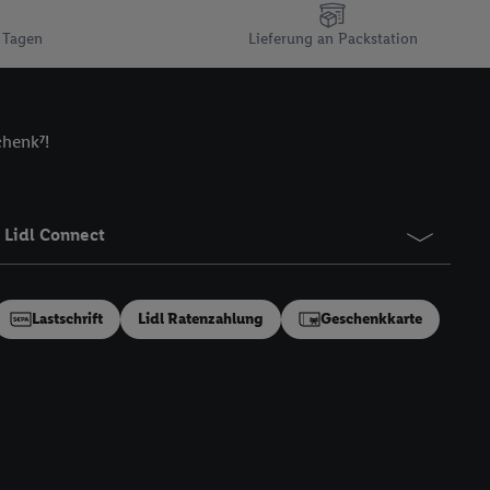
n gemeinsamer
 Tagen
Lieferung an Packstation
zielle Online-Kennung
Kennung verwenden
ung auszuspielen.
 umgewandelte E-Mail-
chenk⁷!
 Utiq-Technologie in
 Sie verfügbar ist.
dresse und einer
Lidl Connect
en diese Kennung
nsten zu erfassen.
 von Dritten betrieben
Lastschrift
Lidl Ratenzahlung
Geschenkkarte
gung speziell zur
ung generell zu
en“/„Nutzung der
inwilligung (nur für
von Utiq
.
ch einen Klick auf
ndung sämtlicher