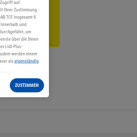
ren³²ᵃ
Zugriff auf
it Ihrer Zustimmung -
den
IAB TCF insgesamt
6
g innerhalb und
 durchgeführt, um
enste über die Ihnen
s Lidl Plus-
. Zudem werden einem
eser als
eigenständig
eren Diensten
Lidl-Dienste, Ihr
ZUSTIMMEN
echt - sowie Ihre
ch dem Speichern von
sogenannten
 zur Leistungs-/
ur technischen
n Ihr bestehendes Lidl