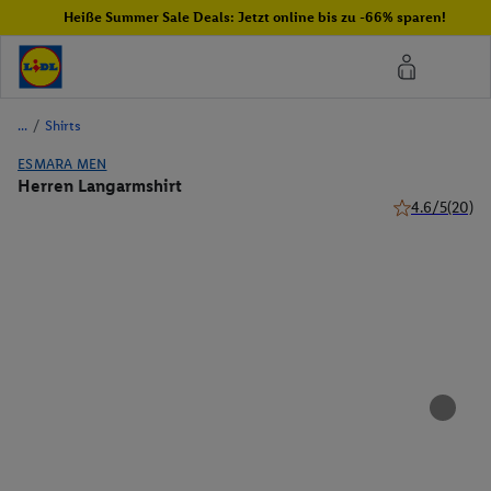
Heiße Summer Sale Deals: Jetzt online bis zu -66% sparen!
/
Shirts
ESMARA MEN
Herren Langarmshirt
4.6/5
(20)
4.6 von 5 Ster