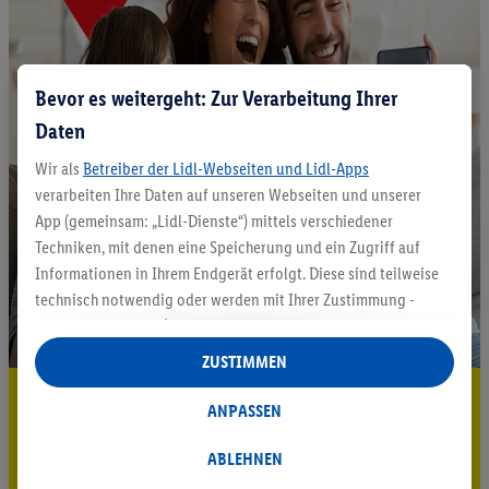
Bevor es weitergeht: Zur Verarbeitung Ihrer
Daten
Wir als
Betreiber der Lidl-Webseiten und Lidl-Apps
verarbeiten Ihre Daten auf unseren Webseiten und unserer
App (gemeinsam: „Lidl-Dienste“) mittels verschiedener
Techniken, mit denen eine Speicherung und ein Zugriff auf
Informationen in Ihrem Endgerät erfolgt. Diese sind teilweise
technisch notwendig oder werden mit Ihrer Zustimmung -
auch durch Partner (u.a.
als separat
oder gemeinsam
Verantwortliche; im Zusammenhang mit dem IAB TCF
ZUSTIMMEN
insgesamt
6
Partner) - für komfortable Einstellungen, zur
5.95 € Versand sparen³²ᵃ
Statistik-Erstellung oder für personalisierte Werbung
ANPASSEN
innerhalb und außerhalb der Lidl-Dienste verwendet.
Jetzt zum Newsletter anmelden
Datenverarbeitungen für personalisierte Werbung werden
ABLEHNEN
durchgeführt, um eigene Werbung auszusteuern und um
Gutschein sichern!