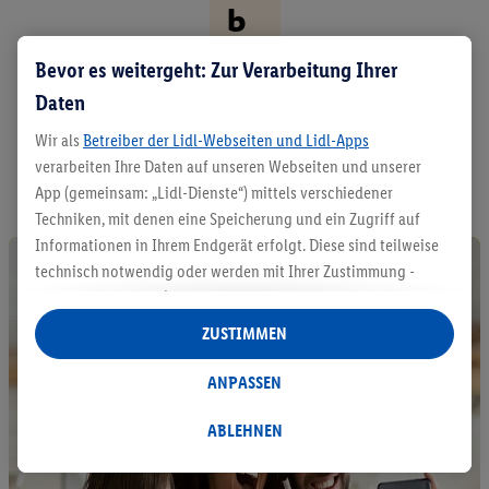
b
er
Bevor es weitergeht: Zur Verarbeitung Ihrer
.
Daten
Wir als
Betreiber der Lidl-Webseiten und Lidl-Apps
A
l
verarbeiten Ihre Daten auf unseren Webseiten und unserer
l
App (gemeinsam: „Lidl-Dienste“) mittels verschiedener
e
Techniken, mit denen eine Speicherung und ein Zugriff auf
P
Informationen in Ihrem Endgerät erfolgt. Diese sind teilweise
r
technisch notwendig oder werden mit Ihrer Zustimmung -
o
d
auch durch Partner (u.a.
als separat
oder gemeinsam
u
Verantwortliche; im Zusammenhang mit dem IAB TCF
ZUSTIMMEN
k
insgesamt
6
Partner) - für komfortable Einstellungen, zur
t
Statistik-Erstellung oder für personalisierte Werbung
ANPASSEN
e
innerhalb und außerhalb der Lidl-Dienste verwendet.
e
n
Datenverarbeitungen für personalisierte Werbung werden
ABLEHNEN
t
durchgeführt, um eigene Werbung auszusteuern und um
d
Dritten die Ausspielung von Werbung außerhalb der Lidl-