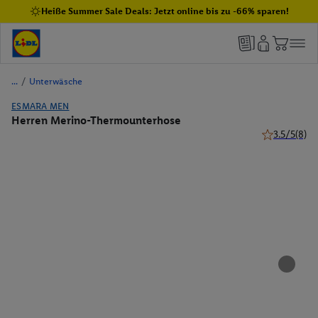
Heiße Summer Sale Deals: Jetzt online bis zu -66% sparen!
/
Unterwäsche
ESMARA MEN
Herren Merino-Thermounterhose
3.5/5
(8)
3.5 von 5 St