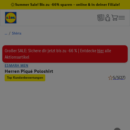
Summer Sale! Bis zu -66% sparen – online & in deiner Filiale!
/
Shirts
Großer SALE: Sichere dir jetzt bis zu -66 % | Entdecke
hier
alle
Aktionsartikel
ESMARA MEN
Herren Piqué Poloshirt
5/5
(27)
Top Kundenbewertungen
5 von 5 Ster