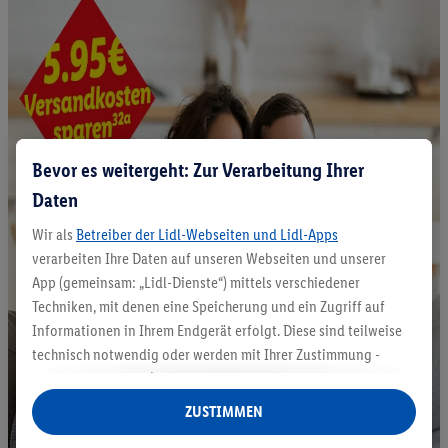
Bevor es weitergeht: Zur Verarbeitung Ihrer
Daten
Wir als
Betreiber der Lidl-Webseiten und Lidl-Apps
verarbeiten Ihre Daten auf unseren Webseiten und unserer
App (gemeinsam: „Lidl-Dienste“) mittels verschiedener
Techniken, mit denen eine Speicherung und ein Zugriff auf
Informationen in Ihrem Endgerät erfolgt. Diese sind teilweise
technisch notwendig oder werden mit Ihrer Zustimmung -
auch durch Partner (u.a.
als separat
oder gemeinsam
Verantwortliche; im Zusammenhang mit dem IAB TCF
ZUSTIMMEN
insgesamt
6
Partner) - für komfortable Einstellungen, zur