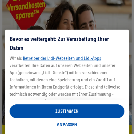
Bevor es weitergeht: Zur Verarbeitung Ihrer
Daten
Wir als
Betreiber der Lidl-Webseiten und Lidl-Apps
verarbeiten Ihre Daten auf unseren Webseiten und unserer
App (gemeinsam: „Lidl-Dienste“) mittels verschiedener
Techniken, mit denen eine Speicherung und ein Zugriff auf
Informationen in Ihrem Endgerät erfolgt. Diese sind teilweise
technisch notwendig oder werden mit Ihrer Zustimmung -
auch durch Partner (u.a.
als separat
oder gemeinsam
Verantwortliche; im Zusammenhang mit dem IAB TCF
ZUSTIMMEN
insgesamt
6
Partner) - für komfortable Einstellungen, zur
Statistik-Erstellung oder für personalisierte Werbung
ANPASSEN
innerhalb und außerhalb der Lidl-Dienste verwendet.