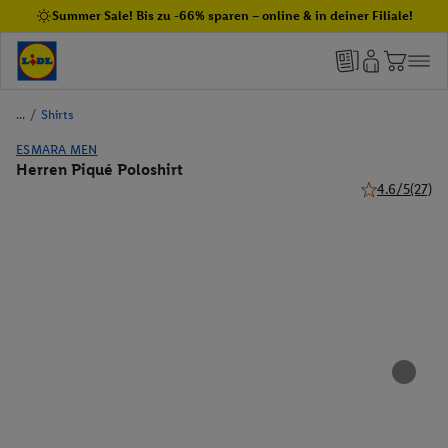
Summer Sale! Bis zu -66% sparen – online & in deiner Filiale!
/
Shirts
ESMARA MEN
Herren Piqué Poloshirt
4.6/5
(27)
4.6 von 5 Ster