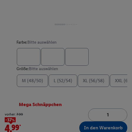
Farbe:
Bitte auswählen
Größe:
Bitte auswählen
M (48/50)
L (52/54)
XL (56/58)
XXL (60
Mega Schnäppchen
vorher:
7.99
-37%
4.99*
In den Warenkorb