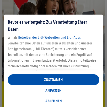
Bevor es weitergeht: Zur Verarbeitung Ihrer
Daten
Wir als
Betreiber der Lidl-Webseiten und Lidl-Apps
verarbeiten Ihre Daten auf unseren Webseiten und unserer
App (gemeinsam: „Lidl-Dienste“) mittels verschiedener
Techniken, mit denen eine Speicherung und ein Zugriff auf
Informationen in Ihrem Endgerät erfolgt. Diese sind teilweise
technisch notwendig oder werden mit Ihrer Zustimmung -
auch durch Partner (u.a.
als separat
oder gemeinsam
Verantwortliche; im Zusammenhang mit dem IAB TCF
ZUSTIMMEN
insgesamt
6
Partner) - für komfortable Einstellungen, zur
5.95 € Versand sparen³²ᵃ
Statistik-Erstellung oder für personalisierte Werbung
ANPASSEN
innerhalb und außerhalb der Lidl-Dienste verwendet.
Jetzt zum Newsletter anmelden
Datenverarbeitungen für personalisierte Werbung werden
ABLEHNEN
durchgeführt, um eigene Werbung auszusteuern und um