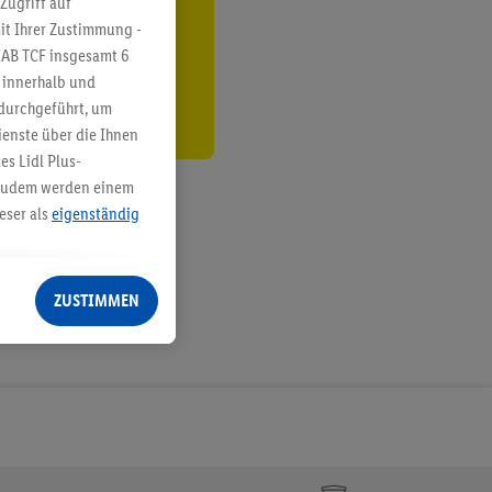
Zugriff auf
it Ihrer Zustimmung -
den
IAB TCF insgesamt
6
g innerhalb und
 durchgeführt, um
enste über die Ihnen
s Lidl Plus-
. Zudem werden einem
eser als
eigenständig
eren Diensten
Lidl-Dienste, Ihr
ZUSTIMMEN
echt - sowie Ihre
ch dem Speichern von
sogenannten
 zur Leistungs-/
ur technischen
n Ihr bestehendes Lidl