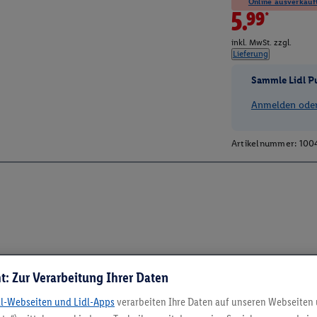
Online ausverkauft
5.99*
inkl. MwSt. zzgl.
Lieferung
Sammle Lidl P
Anmelden oder 
Artikelnummer:
100
t: Zur Verarbeitung Ihrer Daten
dl-Webseiten und Lidl-Apps
verarbeiten Ihre Daten auf unseren Webseiten
5.95 € Versand spa