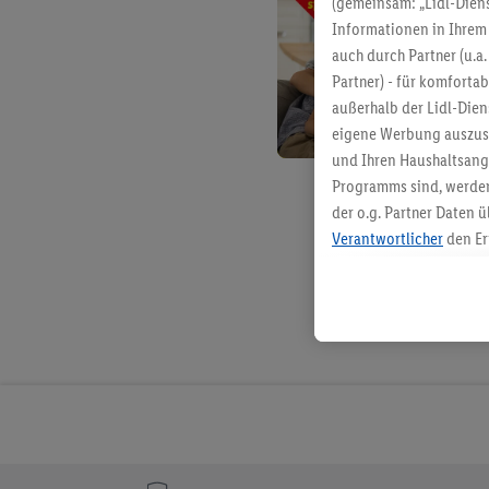
(gemeinsam: „Lidl-Diens
Informationen in Ihrem 
auch durch Partner (u.a
Partner) - für komforta
außerhalb der Lidl-Die
eigene Werbung auszust
und Ihren Haushaltsang
Programms sind, werden
der o.g. Partner Daten ü
Verantwortlicher
den Er
Die Erstellung personal
angereicherten Profilen
Kaufverhalten in den Li
genauen Standortdaten)
und/ oder dem Zugriff 
Segmenten). Im Zusamme
Erfolgsmessung der Wer
Sicherung und Optimie
Sofern Sie hier Ihre Zus