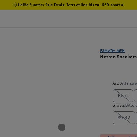
Heiße Summer Sale Deals: Jetzt online bis zu -66% sparen!
ESMARA MEN
Herren Sneakers
Art:
Bitte au
Bunt
Größe:
Bitte
39-42