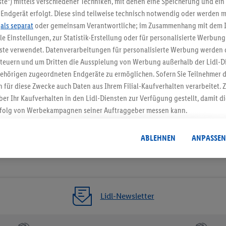
te“) mittels verschiedener Techniken, mit denen eine Speicherung und ein 
Endgerät erfolgt. Diese sind teilweise technisch notwendig oder werden m
Jetzt zum Newsletter anmel
.
als separat
oder gemeinsam Verantwortliche; im Zusammenhang mit dem 
ble Einstellungen, zur Statistik-Erstellung oder für personalisierte Werbun
Gutschein sichern!
nste verwendet. Datenverarbeitungen für personalisierte Werbung werden
euern und um Dritten die Ausspielung von Werbung außerhalb der Lidl-Di
ehörigen zugeordneten Endgeräte zu ermöglichen. Sofern Sie Teilnehmer de
 für diese Zwecke auch Daten aus Ihrem Filial-Kaufverhalten verarbeitet
ber Ihr Kaufverhalten in den Lidl-Diensten zur Verfügung gestellt, damit di
folg von Werbekampagnen seiner Auftraggeber messen kann.
isierter Werbung basiert auf der Generierung von auch mit Daten von and
. Dies umfasst die Zusammenführung von Daten (z.B. über Ihre Nutzung der 
ABLEHNEN
ANPASSEN
dl-Diensten, Informationen aus Ihrem Kundenkonto - z.B. Alter oder Geschl
 auch über verschiedene Endgeräte und Lidl-Dienste hinweg einschließli
auf Informationen auf Ihren Endgeräten zur Erstellung von Zielgruppen (
nhang mit dem Ausspielen dieser Werbung erfolgen Verarbeitungen auch
bung, zur Zielgruppenforschung, zur Entwicklung von Angeboten sowie z
Lidl-Newsletter
rung dieser Werbeausspielungen.
timmung dazu erteilen und danach ein Lidl Plus-Konto erstellen bzw. sich i