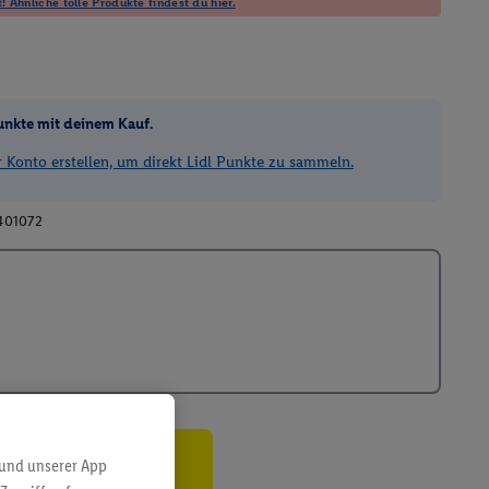
! Ähnliche tolle Produkte findest du hier.
unkte mit deinem Kauf.
Konto erstellen, um direkt Lidl Punkte zu sammeln.
401072
 und unserer App
ren³²ᵃ