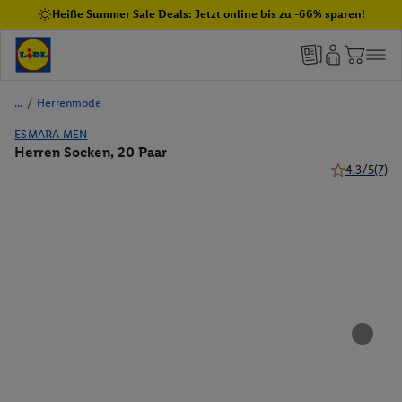
Heiße Summer Sale Deals: Jetzt online bis zu -66% sparen!
/
Herrenmode
ESMARA MEN
Herren Socken, 20 Paar
4.3/5
(7)
4.3 von 5 St