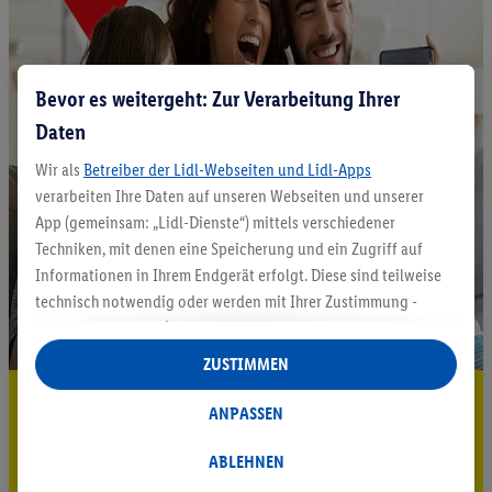
Bevor es weitergeht: Zur Verarbeitung Ihrer
Daten
Wir als
Betreiber der Lidl-Webseiten und Lidl-Apps
verarbeiten Ihre Daten auf unseren Webseiten und unserer
App (gemeinsam: „Lidl-Dienste“) mittels verschiedener
Techniken, mit denen eine Speicherung und ein Zugriff auf
Informationen in Ihrem Endgerät erfolgt. Diese sind teilweise
technisch notwendig oder werden mit Ihrer Zustimmung -
auch durch Partner (u.a.
als separat
oder gemeinsam
Verantwortliche; im Zusammenhang mit dem IAB TCF
ZUSTIMMEN
insgesamt
6
Partner) - für komfortable Einstellungen, zur
5.95 € Versand sparen³²ᵃ
Statistik-Erstellung oder für personalisierte Werbung
ANPASSEN
innerhalb und außerhalb der Lidl-Dienste verwendet.
Jetzt zum Newsletter anmelden
Datenverarbeitungen für personalisierte Werbung werden
ABLEHNEN
durchgeführt, um eigene Werbung auszusteuern und um
Gutschein sichern!