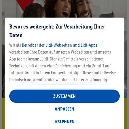
Bevor es weitergeht: Zur Verarbeitung Ihrer
Daten
Wir als
Betreiber der Lidl-Webseiten und Lidl-Apps
verarbeiten Ihre Daten auf unseren Webseiten und unserer
App (gemeinsam: „Lidl-Dienste“) mittels verschiedener
Techniken, mit denen eine Speicherung und ein Zugriff auf
Informationen in Ihrem Endgerät erfolgt. Diese sind teilweise
technisch notwendig oder werden mit Ihrer Zustimmung -
auch durch Partner (u.a.
als separat
oder gemeinsam
Verantwortliche; im Zusammenhang mit dem IAB TCF
ZUSTIMMEN
insgesamt
6
Partner) - für komfortable Einstellungen, zur
5.95 € Versand sparen³²ᵃ
Statistik-Erstellung oder für personalisierte Werbung
ANPASSEN
innerhalb und außerhalb der Lidl-Dienste verwendet.
Jetzt zum Newsletter anmelden
Datenverarbeitungen für personalisierte Werbung werden
ABLEHNEN
durchgeführt, um eigene Werbung auszusteuern und um