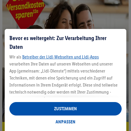
Bevor es weitergeht: Zur Verarbeitung Ihrer
Daten
Wir als
Betreiber der Lidl-Webseiten und Lidl-Apps
verarbeiten Ihre Daten auf unseren Webseiten und unserer
App (gemeinsam: „Lidl-Dienste“) mittels verschiedener
Techniken, mit denen eine Speicherung und ein Zugriff auf
Informationen in Ihrem Endgerät erfolgt. Diese sind teilweise
technisch notwendig oder werden mit Ihrer Zustimmung -
auch durch Partner (u.a.
als separat
oder gemeinsam
Verantwortliche; im Zusammenhang mit dem IAB TCF
ZUSTIMMEN
insgesamt
6
Partner) - für komfortable Einstellungen, zur
Statistik-Erstellung oder für personalisierte Werbung
ANPASSEN
innerhalb und außerhalb der Lidl-Dienste verwendet.