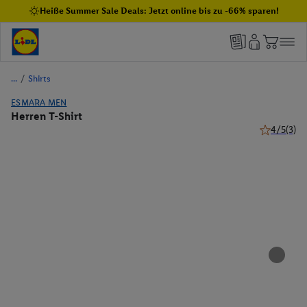
Heiße Summer Sale Deals: Jetzt online bis zu -66% sparen!
/
Shirts
ESMARA MEN
Herren T-Shirt
4/5
(3)
4 von 5 Ste