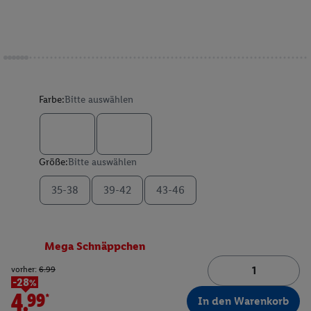
Farbe:
Bitte auswählen
Größe:
Bitte auswählen
35-38
39-42
43-46
Mega Schnäppchen
vorher:
6.99
-28%
4.99*
In den Warenkorb