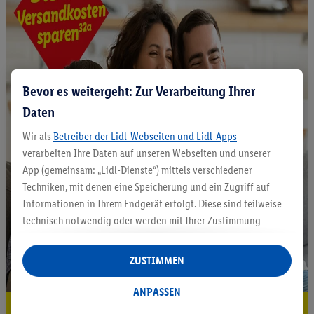
Bevor es weitergeht: Zur Verarbeitung Ihrer
Daten
Wir als
Betreiber der Lidl-Webseiten und Lidl-Apps
verarbeiten Ihre Daten auf unseren Webseiten und unserer
App (gemeinsam: „Lidl-Dienste“) mittels verschiedener
Techniken, mit denen eine Speicherung und ein Zugriff auf
Informationen in Ihrem Endgerät erfolgt. Diese sind teilweise
technisch notwendig oder werden mit Ihrer Zustimmung -
auch durch Partner (u.a.
als separat
oder gemeinsam
Verantwortliche; im Zusammenhang mit dem IAB TCF
ZUSTIMMEN
insgesamt
6
Partner) - für komfortable Einstellungen, zur
Statistik-Erstellung oder für personalisierte Werbung
ANPASSEN
innerhalb und außerhalb der Lidl-Dienste verwendet.