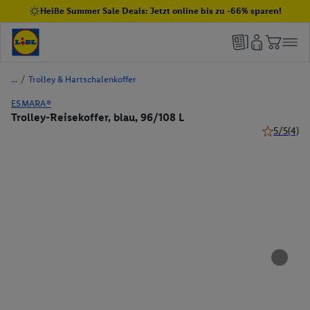
Heiße Summer Sale Deals: Jetzt online bis zu -66% sparen!
/
Trolley & Hartschalenkoffer
ESMARA®
Trolley-Reisekoffer, blau, 96/108 L
5/5
(4)
5 von 5 Ste