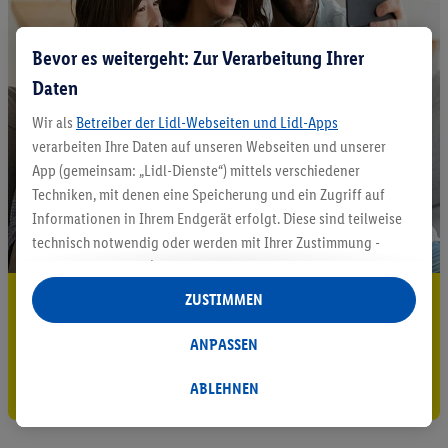
Bevor es weitergeht: Zur Verarbeitung Ihrer
Daten
Wir als
Betreiber der Lidl-Webseiten und Lidl-Apps
verarbeiten Ihre Daten auf unseren Webseiten und unserer
App (gemeinsam: „Lidl-Dienste“) mittels verschiedener
Techniken, mit denen eine Speicherung und ein Zugriff auf
Informationen in Ihrem Endgerät erfolgt. Diese sind teilweise
technisch notwendig oder werden mit Ihrer Zustimmung -
auch durch Partner (u.a.
als separat
oder gemeinsam
Verantwortliche; im Zusammenhang mit dem IAB TCF
5.95 € Versand sparen³²ᵃ
ZUSTIMMEN
insgesamt
6
Partner) - für komfortable Einstellungen, zur
Jetzt zum Newsletter anmelden
Statistik-Erstellung oder für personalisierte Werbung
ANPASSEN
innerhalb und außerhalb der Lidl-Dienste verwendet.
Gutschein sichern!
Datenverarbeitungen für personalisierte Werbung werden
ABLEHNEN
durchgeführt, um eigene Werbung auszusteuern und um
Dritten die Ausspielung von Werbung außerhalb der Lidl-