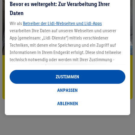
Bevor es weitergeht: Zur Verarbeitung Ihrer
Daten
Wir als
Betreiber der Lidl-Webseiten und Lidl-Apps
verarbeiten Ihre Daten auf unseren Webseiten und unserer
App (gemeinsam: „Lidl-Dienste“) mittels verschiedener
Techniken, mit denen eine Speicherung und ein Zugriff auf
Informationen in Ihrem Endgerät erfolgt. Diese sind teilweise
technisch notwendig oder werden mit Ihrer Zustimmung -
5.95 € Versand sparen³²ᵃ
auch durch Partner (u.a.
als separat
oder gemeinsam
Verantwortliche; im Zusammenhang mit dem IAB TCF
Jetzt zum Newsletter anmelden
ZUSTIMMEN
insgesamt
6
Partner) - für komfortable Einstellungen, zur
Statistik-Erstellung oder für personalisierte Werbung
Gutschein sichern!
ANPASSEN
innerhalb und außerhalb der Lidl-Dienste verwendet.
Datenverarbeitungen für personalisierte Werbung werden
ABLEHNEN
durchgeführt, um eigene Werbung auszusteuern und um
Dritten die Ausspielung von Werbung außerhalb der Lidl-
Dienste über die Ihnen und Ihren Haushaltsangehörigen
zugeordneten Endgeräte zu ermöglichen. Sofern Sie