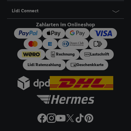
Angeboten sowie zur technischen Sicherung und Optimierung
Lidl Connect
dieser Werbeausspielungen.
Sofern Sie hier Ihre Zustimmung dazu erteilen und danach ein
Zahlarten im Onlineshop
Lidl Plus-Konto erstellen bzw. sich in Ihr bestehendes Lidl
Plus-Konto einloggen, kann darüber hinaus auch Ihre dort
angegebene E-Mail-Adresse von uns in gemeinsamer
Verantwortlichkeit mit einem der oben genannten Partner
Rechnung
Lastschrift
verwendet werden, um daraus eine spezielle Online-Kennung
zu erstellen (die sogenannte EUID), die wir sodann ähnlich wie
Lidl Ratenzahlung
Geschenkkarte
die sogleich beschriebene Utiq-Kennung verwenden können,
um Sie in von Dritten betriebenen Diensten zu erkennen und
Ihnen personalisierte Werbung auszuspielen. Hierzu wird von
uns und einem der anderen oben genannten Partner auch Ihre
in einen Hashwert umgewandelte E-Mail-Adresse in
gemeinsamer Verantwortlichkeit verarbeitet.
Zudem erlauben Sie uns, der Utiq SA/NV („Utiq“) und
Ihrem
Telekommunikationsnetzbetreiber
, die Utiq-Technologie
in den Lidl-Diensten einzusetzen. Utiq prüft zunächst anhand