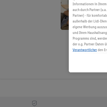
Informationen in Ihrem 
auch durch Partner (u.a
Partner) - für komforta
außerhalb der Lidl-Die
eigene Werbung auszust
und Ihren Haushaltsang
Programms sind, werden
der o.g. Partner Daten ü
Verantwortlicher
den Er
Die Erstellung personal
angereicherten Profilen
Kaufverhalten in den Li
genauen Standortdaten)
und/ oder dem Zugriff 
Segmenten). Im Zusamme
Erfolgsmessung der Wer
Sicherung und Optimie
Sofern Sie hier Ihre Zus