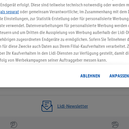
Jetzt zum Newsletter anmel
Endgerät erfolgt. Diese sind teilweise technisch notwendig oder werden m
.
als separat
oder gemeinsam Verantwortliche; im Zusammenhang mit dem 
ble Einstellungen, zur Statistik-Erstellung oder für personalisierte Werbun
Gutschein sichern!
nste verwendet. Datenverarbeitungen für personalisierte Werbung werden
euern und um Dritten die Ausspielung von Werbung außerhalb der Lidl-Di
ehörigen zugeordneten Endgeräte zu ermöglichen. Sofern Sie Teilnehmer de
 für diese Zwecke auch Daten aus Ihrem Filial-Kaufverhalten verarbeitet
ber Ihr Kaufverhalten in den Lidl-Diensten zur Verfügung gestellt, damit di
folg von Werbekampagnen seiner Auftraggeber messen kann.
isierter Werbung basiert auf der Generierung von auch mit Daten von and
. Dies umfasst die Zusammenführung von Daten (z.B. über Ihre Nutzung der 
ABLEHNEN
ANPASSEN
dl-Diensten, Informationen aus Ihrem Kundenkonto - z.B. Alter oder Geschl
 auch über verschiedene Endgeräte und Lidl-Dienste hinweg einschließli
auf Informationen auf Ihren Endgeräten zur Erstellung von Zielgruppen (
nhang mit dem Ausspielen dieser Werbung erfolgen Verarbeitungen auch
Lidl-Newsletter
bung, zur Zielgruppenforschung, zur Entwicklung von Angeboten sowie z
rung dieser Werbeausspielungen.
timmung dazu erteilen und danach ein Lidl Plus-Konto erstellen bzw. sich i