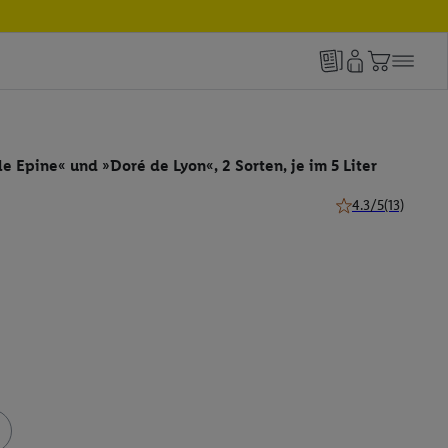
le Epine« und »Doré de Lyon«, 2 Sorten, je im 5 Liter
4.3/5
(13)
4.3 von 5 Sternen 