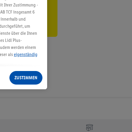
den
it Ihrer Zustimmung -
IAB TCF insgesamt
6
g innerhalb und
 durchgeführt, um
enste über die Ihnen
s Lidl Plus-
. Zudem werden einem
eser als
eigenständig
eren Diensten
Lidl-Dienste, Ihr
ZUSTIMMEN
echt - sowie Ihre
ch dem Speichern von
sogenannten
 zur Leistungs-/
ur technischen
n Ihr bestehendes Lidl