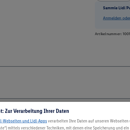
Sammle Lidl P
Anmelden oder 
Artikelnummer:
100
t: Zur Verarbeitung Ihrer Daten
dl-Webseiten und Lidl-Apps
verarbeiten Ihre Daten auf unseren Webseiten
5.95 € Versand spa
te“) mittels verschiedener Techniken, mit denen eine Speicherung und ein 