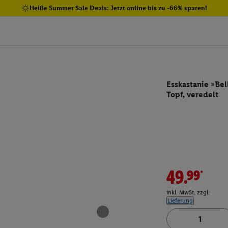
Heiße Summer Sale Deals: Jetzt online bis zu -66% sparen!
Esskastanie »Bel
Topf, veredelt
49.99*
inkl. MwSt. zzgl.
Lieferung