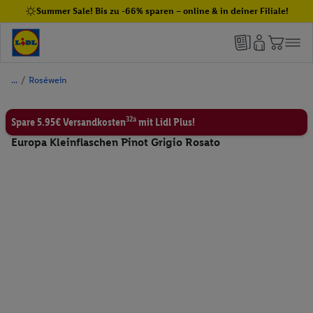
Summer Sale! Bis zu -66% sparen – online & in deiner Filiale!
/
Roséwein
32a
Spare 5.95€ Versandkosten
mit Lidl Plus!
Europa Kleinflaschen Pinot Grigio Rosato