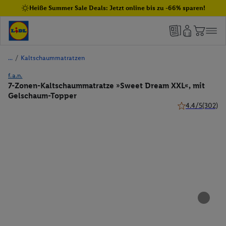
Heiße Summer Sale Deals: Jetzt online bis zu -66% sparen!
/
Kaltschaummatratzen
f.a.n.
7-Zonen-Kaltschaummatratze »Sweet Dream XXL«, mit
Gelschaum-Topper
4.4/5
(302)
4.4 von 5 Stern