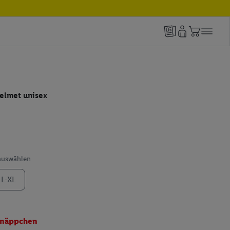
elmet unisex
 auswählen
L-XL
näppchen