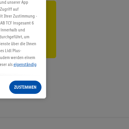
 und unserer App
Zugriff auf
ren³²ᵃ
it Ihrer Zustimmung -
IAB TCF insgesamt
6
den
g innerhalb und
 durchgeführt, um
enste über die Ihnen
s Lidl Plus-
. Zudem werden einem
eser als
eigenständig
eren Diensten
Lidl-Dienste, Ihr
ZUSTIMMEN
echt - sowie Ihre
ch dem Speichern von
sogenannten
 zur Leistungs-/
ur technischen