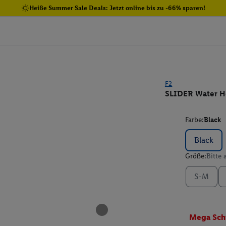
Heiße Summer Sale Deals: Jetzt online bis zu -66% sparen!
F2
SLIDER Water H
Farbe:
Black
Black
Größe:
Bitte
S-M
Mega Sch