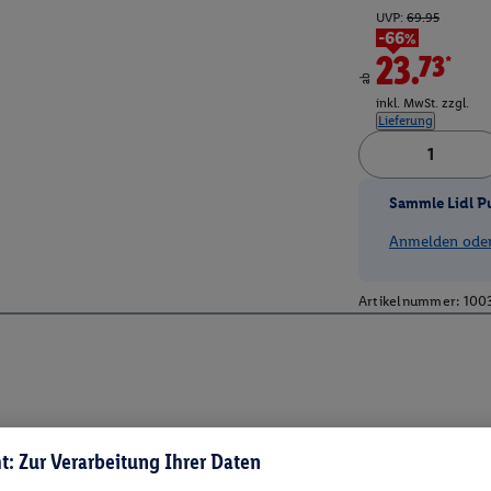
UVP:
69.95
-66%
23.73*
ab
inkl. MwSt. zzgl.
Lieferung
Sammle Lidl P
Anmelden oder 
Artikelnummer:
100
t: Zur Verarbeitung Ihrer Daten