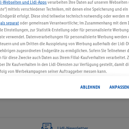
dl-Webseiten und Lidl-Apps
verarbeiten Ihre Daten auf unseren Webseiten
te“) mittels verschiedener Techniken, mit denen eine Speicherung und ein 
5.95 € Versand spa
Endgerät erfolgt. Diese sind teilweise technisch notwendig oder werden m
.
als separat
oder gemeinsam Verantwortliche; im Zusammenhang mit dem 
Jetzt zum Newsletter anmel
ble Einstellungen, zur Statistik-Erstellung oder für personalisierte Werbun
nste verwendet. Datenverarbeitungen für personalisierte Werbung werden
Gutschein sichern!
euern und um Dritten die Ausspielung von Werbung außerhalb der Lidl-Di
ehörigen zugeordneten Endgeräte zu ermöglichen. Sofern Sie Teilnehmer de
 für diese Zwecke auch Daten aus Ihrem Filial-Kaufverhalten verarbeitet
ber Ihr Kaufverhalten in den Lidl-Diensten zur Verfügung gestellt, damit di
folg von Werbekampagnen seiner Auftraggeber messen kann.
isierter Werbung basiert auf der Generierung von auch mit Daten von and
. Dies umfasst die Zusammenführung von Daten (z.B. über Ihre Nutzung der 
ABLEHNEN
ANPASSEN
dl-Diensten, Informationen aus Ihrem Kundenkonto - z.B. Alter oder Geschl
 auch über verschiedene Endgeräte und Lidl-Dienste hinweg einschließli
auf Informationen auf Ihren Endgeräten zur Erstellung von Zielgruppen (
nhang mit dem Ausspielen dieser Werbung erfolgen Verarbeitungen auch
bung, zur Zielgruppenforschung, zur Entwicklung von Angeboten sowie z
rung dieser Werbeausspielungen.
Lidl-Newsletter