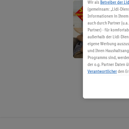
Wir als
Betreiber der Li
(gemeinsam: „Lidl-Diens
Informationen in Ihrem 
auch durch Partner (u.a
Partner) - für komforta
außerhalb der Lidl-Die
eigene Werbung auszust
und Ihren Haushaltsang
Programms sind, werden
der o.g. Partner Daten ü
Verantwortlicher
den Er
Die Erstellung personal
angereicherten Profilen
Kaufverhalten in den Li
genauen Standortdaten)
und/ oder dem Zugriff 
Segmenten). Im Zusamme
Erfolgsmessung der Wer
Sicherung und Optimie