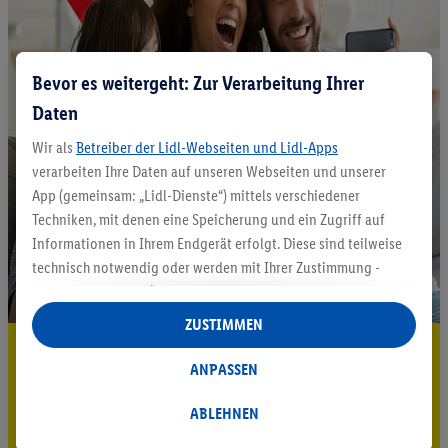
Bevor es weitergeht: Zur Verarbeitung Ihrer
Daten
Wir als
Betreiber der Lidl-Webseiten und Lidl-Apps
verarbeiten Ihre Daten auf unseren Webseiten und unserer
App (gemeinsam: „Lidl-Dienste“) mittels verschiedener
Techniken, mit denen eine Speicherung und ein Zugriff auf
Informationen in Ihrem Endgerät erfolgt. Diese sind teilweise
technisch notwendig oder werden mit Ihrer Zustimmung -
auch durch Partner (u.a.
als separat
oder gemeinsam
Verantwortliche; im Zusammenhang mit dem IAB TCF
ZUSTIMMEN
insgesamt
6
Partner) - für komfortable Einstellungen, zur
5.95 € Versand sparen³²ᵃ
Statistik-Erstellung oder für personalisierte Werbung
ANPASSEN
Jetzt zum Newsletter anmelden
innerhalb und außerhalb der Lidl-Dienste verwendet.
Datenverarbeitungen für personalisierte Werbung werden
ABLEHNEN
Gutschein sichern!
durchgeführt, um eigene Werbung auszusteuern und um