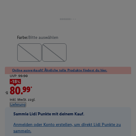
Farbe:
Bitte auswählen
Online ausverkauft! Ähnliche tolle Produkte findest du hier.
UVP:
99.90
-18%
80.99*
ab
inkl. MwSt. zzgl.
Lieferung
Sammle Lidl Punkte mit deinem Kauf.
Anmelden oder Konto erstellen, um direkt Lidl Punkte zu
sammeln.