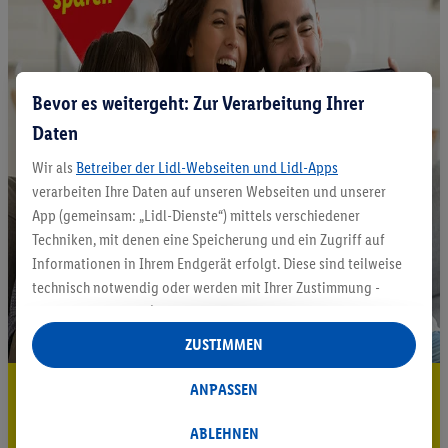
Bevor es weitergeht: Zur Verarbeitung Ihrer
Daten
Wir als
Betreiber der Lidl-Webseiten und Lidl-Apps
verarbeiten Ihre Daten auf unseren Webseiten und unserer
App (gemeinsam: „Lidl-Dienste“) mittels verschiedener
Techniken, mit denen eine Speicherung und ein Zugriff auf
Informationen in Ihrem Endgerät erfolgt. Diese sind teilweise
technisch notwendig oder werden mit Ihrer Zustimmung -
auch durch Partner (u.a.
als separat
oder gemeinsam
Verantwortliche; im Zusammenhang mit dem IAB TCF
ZUSTIMMEN
insgesamt
6
Partner) - für komfortable Einstellungen, zur
Statistik-Erstellung oder für personalisierte Werbung
5.95 € Versand sparen³²ᵃ
ANPASSEN
innerhalb und außerhalb der Lidl-Dienste verwendet.
Jetzt zum Newsletter anmelden
Datenverarbeitungen für personalisierte Werbung werden
ABLEHNEN