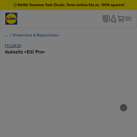
Heiße Summer Sale Deals: Jetzt online bis zu -66% sparen!
/
Kindersitze & Babyschalen
FILLIKID
Autositz »Elli Pro«