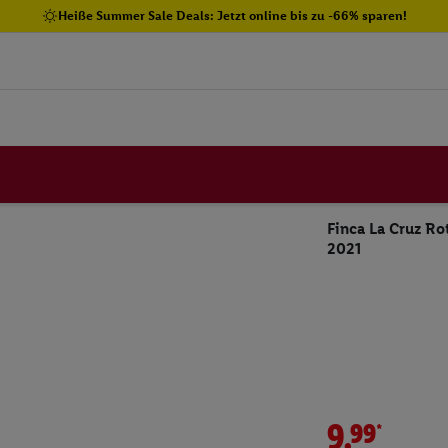
Heiße Summer Sale Deals: Jetzt online bis zu -66% sparen!
Finca La Cruz R
2021
9.99*