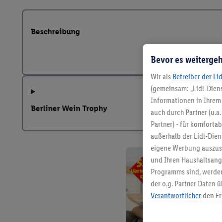
Beschreibung
Bevor es weitergeh
Wir als
Betreiber der Li
(gemeinsam: „Lidl-Diens
Informationen in Ihrem 
Berliner Wein Trophy
auch durch Partner (u.a
Partner) - für komforta
außerhalb der Lidl-Die
eigene Werbung auszust
und Ihren Haushaltsang
Programms sind, werden
der o.g. Partner Daten ü
Verantwortlicher
den Er
Die Erstellung personal
angereicherten Profilen