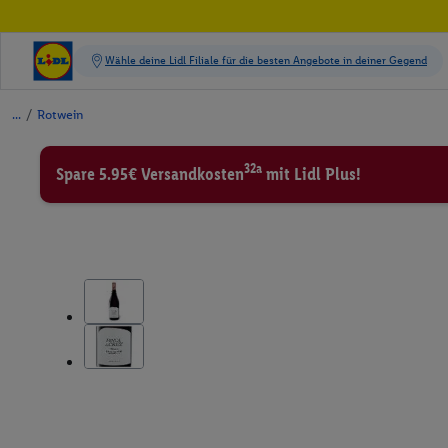
/
Rotwein
32a
Spare 5.95€ Versandkosten
mit Lidl Plus!