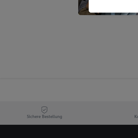
Kaufverhalten in den Li
genauen Standortdaten)
und/ oder dem Zugriff 
Segmenten). Im Zusamme
Erfolgsmessung der Wer
Sicherung und Optimie
Sofern Sie hier Ihre Zus
Plus-Konto einloggen, 
Verantwortlichkeit mit
zu erstellen (die sogen
können, um Sie in von 
Hierzu wird von uns un
Adresse in gemeinsamer 
Zudem erlauben Sie uns,
den Lidl-Diensten einzus
Wenn das der Fall ist, g
Sichere Bestellung
K
Kundenkonto-Referenz, 
verwenden, um Sie wied