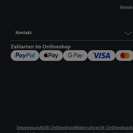
Insbesondere können Sie
Melde 
werden, damit wir Ihnen
Nutzung der Utiq-Techno
widerrufen - jederzeit 
Telekommunikations-basi
Kontakt
die Lidl-Dienste) wider
Durch einen Klick auf „
Zahlarten im Onlineshop
„Zustimmen“ stimmen Si
genannten Partner zu. W
jederzeit mit Wirkung f
finden Sie hier.
Unter „A
nachfolgend schlagwort
Erfolgsmessung:
Gewährleistung der Sic
Anzeige von Werbung un
Verknüpfung verschiede
Messung des Erfolgs v
Rechtliche Informationen
Technologie für digital
Impressum
AGB Onlineshop
Widerrufsrecht Onlineshop
A
Verwendung genauer 