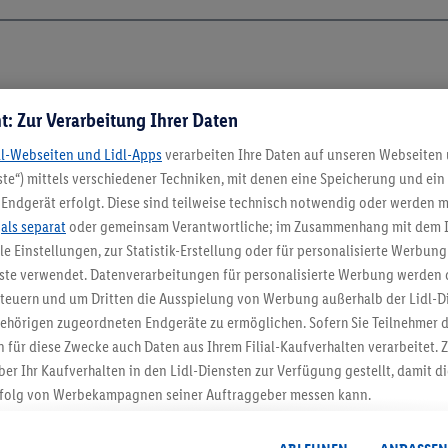
t: Zur Verarbeitung Ihrer Daten
dl-Webseiten und Lidl-Apps
verarbeiten Ihre Daten auf unseren Webseiten
te“) mittels verschiedener Techniken, mit denen eine Speicherung und ein 
Endgerät erfolgt. Diese sind teilweise technisch notwendig oder werden m
.
als separat
oder gemeinsam Verantwortliche; im Zusammenhang mit dem 
ble Einstellungen, zur Statistik-Erstellung oder für personalisierte Werbun
nste verwendet. Datenverarbeitungen für personalisierte Werbung werden
euern und um Dritten die Ausspielung von Werbung außerhalb der Lidl-Di
ehörigen zugeordneten Endgeräte zu ermöglichen. Sofern Sie Teilnehmer de
5.95 € Versand spa
 für diese Zwecke auch Daten aus Ihrem Filial-Kaufverhalten verarbeitet
ber Ihr Kaufverhalten in den Lidl-Diensten zur Verfügung gestellt, damit di
Jetzt zum Newsletter anmel
folg von Werbekampagnen seiner Auftraggeber messen kann.
isierter Werbung basiert auf der Generierung von auch mit Daten von and
Gutschein sichern!
. Dies umfasst die Zusammenführung von Daten (z.B. über Ihre Nutzung der 