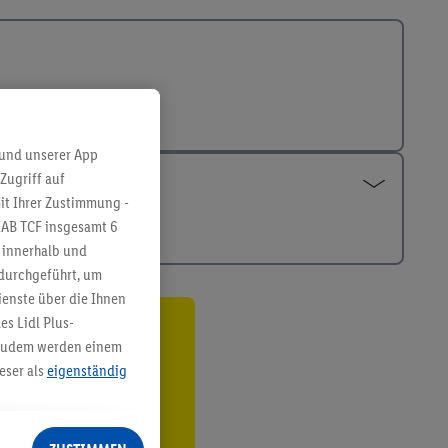
 und unserer App
Zugriff auf
it Ihrer Zustimmung -
IAB TCF insgesamt
6
g innerhalb und
 durchgeführt, um
enste über die Ihnen
s Lidl Plus-
ren³²ᵃ
. Zudem werden einem
eser als
eigenständig
den
eren Diensten
Lidl-Dienste, Ihr