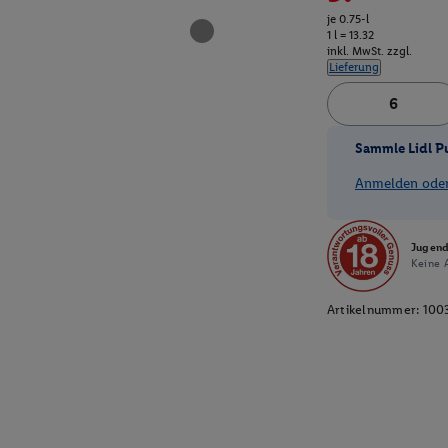
je 0.75-l
1 l = 13.32
inkl. MwSt. zzgl.
Lieferung
Sammle Lidl P
Anmelden oder 
Jugend
Keine A
Artikelnummer:
100