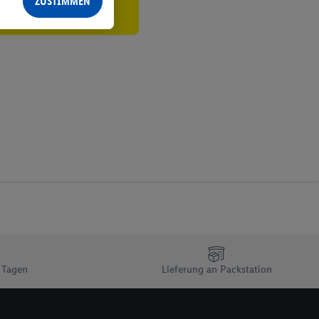
ZUSTIMMEN
echt - sowie Ihre
ch dem Speichern von
sogenannten
 zur Leistungs-/
ur technischen
n Ihr bestehendes Lidl
n gemeinsamer
zielle Online-Kennung
Kennung verwenden
ung auszuspielen.
 umgewandelte E-Mail-
 Utiq-Technologie in
 Sie verfügbar ist.
dresse und einer
 Tagen
Lieferung an Packstation
en diese Kennung
nsten zu erfassen.