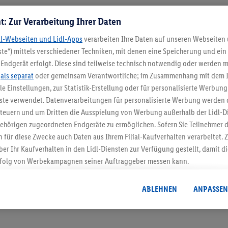
t: Zur Verarbeitung Ihrer Daten
dl-Webseiten und Lidl-Apps
verarbeiten Ihre Daten auf unseren Webseiten
te“) mittels verschiedener Techniken, mit denen eine Speicherung und ein 
Endgerät erfolgt. Diese sind teilweise technisch notwendig oder werden m
.
als separat
oder gemeinsam Verantwortliche; im Zusammenhang mit dem 
ble Einstellungen, zur Statistik-Erstellung oder für personalisierte Werbun
5.95 € Versand spa
nste verwendet. Datenverarbeitungen für personalisierte Werbung werden
euern und um Dritten die Ausspielung von Werbung außerhalb der Lidl-Di
Jetzt zum Newsletter anmel
ehörigen zugeordneten Endgeräte zu ermöglichen. Sofern Sie Teilnehmer de
 für diese Zwecke auch Daten aus Ihrem Filial-Kaufverhalten verarbeitet
Gutschein sichern!
ber Ihr Kaufverhalten in den Lidl-Diensten zur Verfügung gestellt, damit di
folg von Werbekampagnen seiner Auftraggeber messen kann.
isierter Werbung basiert auf der Generierung von auch mit Daten von and
. Dies umfasst die Zusammenführung von Daten (z.B. über Ihre Nutzung der 
ABLEHNEN
ANPASSEN
dl-Diensten, Informationen aus Ihrem Kundenkonto - z.B. Alter oder Geschl
 auch über verschiedene Endgeräte und Lidl-Dienste hinweg einschließli
auf Informationen auf Ihren Endgeräten zur Erstellung von Zielgruppen (