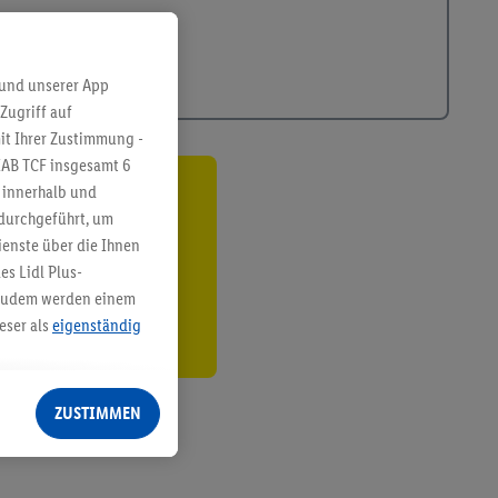
 und unserer App
Zugriff auf
it Ihrer Zustimmung -
IAB TCF insgesamt
6
g innerhalb und
ren³²ᵃ
 durchgeführt, um
enste über die Ihnen
den
s Lidl Plus-
. Zudem werden einem
eser als
eigenständig
eren Diensten
Lidl-Dienste, Ihr
ZUSTIMMEN
echt - sowie Ihre
ch dem Speichern von
sogenannten