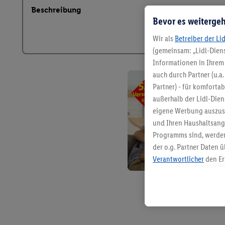
Beschreibung
Bevor es weitergeh
Wir als
Betreiber der Li
(gemeinsam: „Lidl-Diens
Informationen in Ihrem 
auch durch Partner (u.a
Partner) - für komforta
außerhalb der Lidl-Die
eigene Werbung auszust
und Ihren Haushaltsang
Programms sind, werden
der o.g. Partner Daten ü
Verantwortlicher
den Er
Die Erstellung personal
angereicherten Profilen
Kaufverhalten in den Li
genauen Standortdaten)
und/ oder dem Zugriff 