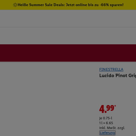
Heiße Summer Sale Deals: Jetzt online bis zu -66% sparen!
FINESTRELLA
Lucido Pinot Gri
4.99*
je 0.75-l
1 l = 6.65
inkl. MwSt. zzgl.
Lieferung