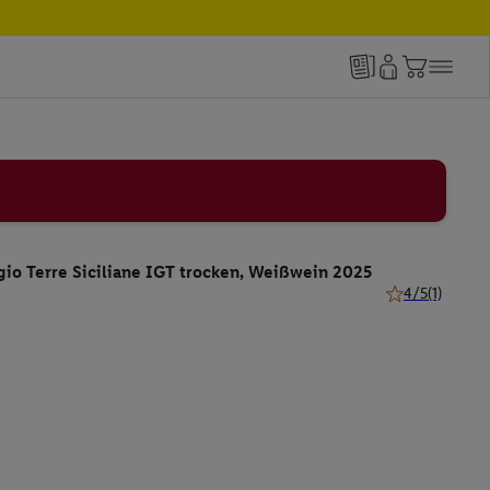
gio Terre Siciliane IGT trocken, Weißwein 2025
4/5
(1)
4 von 5 Sternen