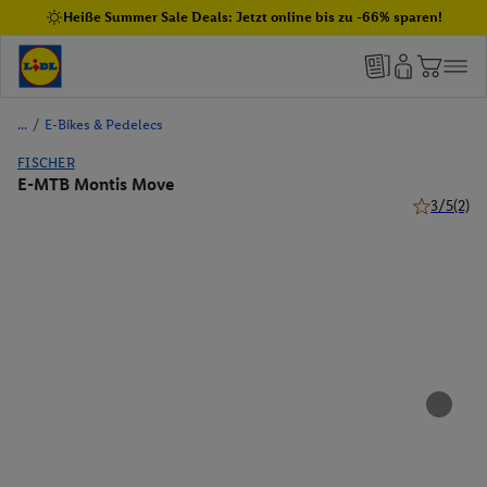
Heiße Summer Sale Deals: Jetzt online bis zu -66% sparen!
/
E-Bikes & Pedelecs
FISCHER
E-MTB Montis Move
3/5
(2)
3 von 5 St