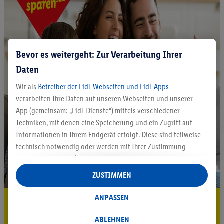
Bevor es weitergeht: Zur Verarbeitung Ihrer
Daten
Wir als
Betreiber der Lidl-Webseiten und Lidl-Apps
verarbeiten Ihre Daten auf unseren Webseiten und unserer
App (gemeinsam: „Lidl-Dienste“) mittels verschiedener
Techniken, mit denen eine Speicherung und ein Zugriff auf
Informationen in Ihrem Endgerät erfolgt. Diese sind teilweise
technisch notwendig oder werden mit Ihrer Zustimmung -
auch durch Partner (u.a.
als separat
oder gemeinsam
Verantwortliche; im Zusammenhang mit dem IAB TCF
ZUSTIMMEN
insgesamt
6
Partner) - für komfortable Einstellungen, zur
Statistik-Erstellung oder für personalisierte Werbung
ANPASSEN
5.95 € Versand sparen³²ᵃ
innerhalb und außerhalb der Lidl-Dienste verwendet.
Datenverarbeitungen für personalisierte Werbung werden
ABLEHNEN
Jetzt zum Newsletter anmelden