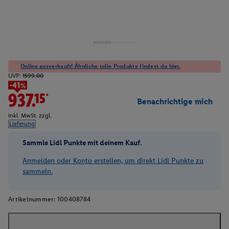
Online ausverkauft! Ähnliche tolle Produkte findest du hier.
UVP:
1599.00
-41%
937.15*
Benachrichtige mich
inkl. MwSt. zzgl.
Lieferung
Sammle Lidl Punkte mit deinem Kauf.
Anmelden oder Konto erstellen, um direkt Lidl Punkte zu
sammeln.
Artikelnummer:
100408784