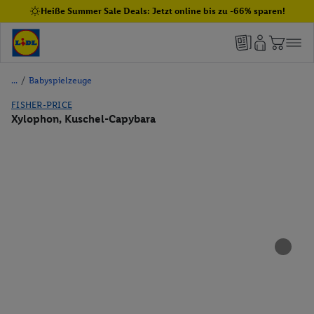
Heiße Summer Sale Deals: Jetzt online bis zu -66% sparen!
/
Babyspielzeuge
FISHER-PRICE
Xylophon, Kuschel-Capybara