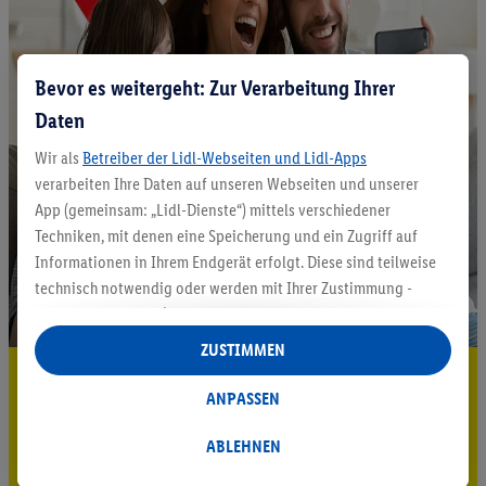
Bevor es weitergeht: Zur Verarbeitung Ihrer
Daten
Wir als
Betreiber der Lidl-Webseiten und Lidl-Apps
verarbeiten Ihre Daten auf unseren Webseiten und unserer
App (gemeinsam: „Lidl-Dienste“) mittels verschiedener
Techniken, mit denen eine Speicherung und ein Zugriff auf
Informationen in Ihrem Endgerät erfolgt. Diese sind teilweise
technisch notwendig oder werden mit Ihrer Zustimmung -
auch durch Partner (u.a.
als separat
oder gemeinsam
Verantwortliche; im Zusammenhang mit dem IAB TCF
ZUSTIMMEN
insgesamt
6
Partner) - für komfortable Einstellungen, zur
5.95 € Versand sparen³²ᵃ
Statistik-Erstellung oder für personalisierte Werbung
ANPASSEN
Jetzt zum Newsletter anmelden
innerhalb und außerhalb der Lidl-Dienste verwendet.
Datenverarbeitungen für personalisierte Werbung werden
ABLEHNEN
Gutschein sichern!
durchgeführt, um eigene Werbung auszusteuern und um