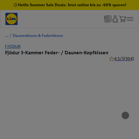
Heiße Summer Sale Deals: Jetzt online bis zu -66% sparen!
/
Daunenkissen & Federkissen
FJÖDUR
Fjödur 3-Kammer Feder- / Daunen-Kopfkissen
4.5/5
(304)
4.5 von 5 Stern