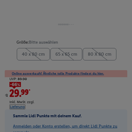
Größe:
Bitte auswählen
40 x 80 cm
65 x 65 cm
80 X 80 cm
Online ausverkauft! Ähnliche tolle Produkte findest du hier.
UVP:
89.90
-66%
29.99*
ab
inkl. MwSt. zzgl.
Lieferung
Sammle Lidl Punkte mit deinem Kauf.
Anmelden oder Konto erstellen, um direkt Lidl Punkte zu