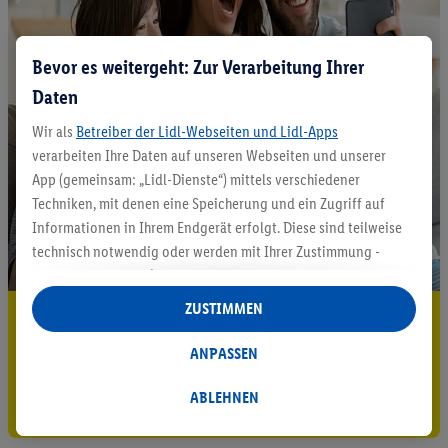
Bevor es weitergeht: Zur Verarbeitung Ihrer
Daten
Wir als
Betreiber der Lidl-Webseiten und Lidl-Apps
verarbeiten Ihre Daten auf unseren Webseiten und unserer
App (gemeinsam: „Lidl-Dienste“) mittels verschiedener
Techniken, mit denen eine Speicherung und ein Zugriff auf
Informationen in Ihrem Endgerät erfolgt. Diese sind teilweise
technisch notwendig oder werden mit Ihrer Zustimmung -
auch durch Partner (u.a.
als separat
oder gemeinsam
Verantwortliche; im Zusammenhang mit dem IAB TCF
ZUSTIMMEN
5.95 € Versand sparen³²ᵃ
insgesamt
6
Partner) - für komfortable Einstellungen, zur
Statistik-Erstellung oder für personalisierte Werbung
ANPASSEN
Jetzt zum Newsletter anmelden
innerhalb und außerhalb der Lidl-Dienste verwendet.
Datenverarbeitungen für personalisierte Werbung werden
ABLEHNEN
Gutschein sichern!
durchgeführt, um eigene Werbung auszusteuern und um
Dritten die Ausspielung von Werbung außerhalb der Lidl-