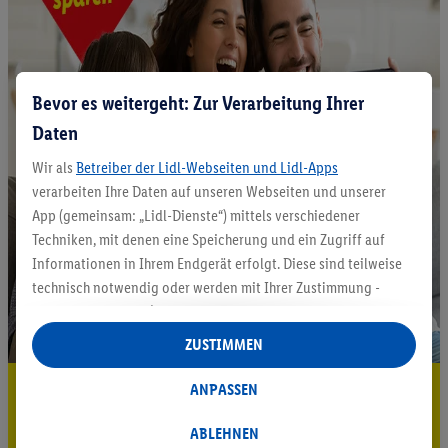
Bevor es weitergeht: Zur Verarbeitung Ihrer
Daten
Wir als
Betreiber der Lidl-Webseiten und Lidl-Apps
verarbeiten Ihre Daten auf unseren Webseiten und unserer
App (gemeinsam: „Lidl-Dienste“) mittels verschiedener
Techniken, mit denen eine Speicherung und ein Zugriff auf
Informationen in Ihrem Endgerät erfolgt. Diese sind teilweise
technisch notwendig oder werden mit Ihrer Zustimmung -
auch durch Partner (u.a.
als separat
oder gemeinsam
Verantwortliche; im Zusammenhang mit dem IAB TCF
ZUSTIMMEN
insgesamt
6
Partner) - für komfortable Einstellungen, zur
Statistik-Erstellung oder für personalisierte Werbung
5.95 € Versand sparen³²ᵃ
ANPASSEN
innerhalb und außerhalb der Lidl-Dienste verwendet.
Jetzt zum Newsletter anmelden
Datenverarbeitungen für personalisierte Werbung werden
ABLEHNEN