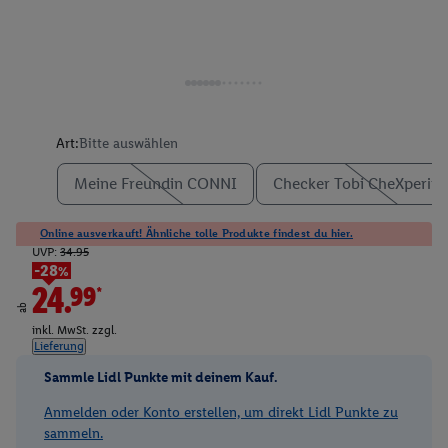
Art:
Bitte auswählen
Meine Freundin CONNI
Checker Tobi CheXperim
Online ausverkauft! Ähnliche tolle Produkte findest du hier.
UVP:
34.95
-28%
24.99*
ab
inkl. MwSt. zzgl.
Lieferung
Sammle Lidl Punkte mit deinem Kauf.
Anmelden oder Konto erstellen, um direkt Lidl Punkte zu
sammeln.