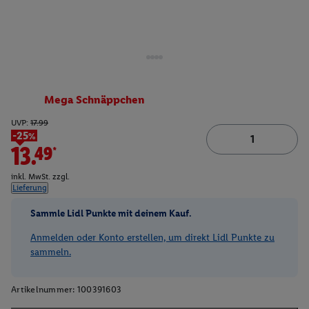
Mega Schnäppchen
UVP:
17.99
-25%
13.49*
inkl. MwSt. zzgl.
Lieferung
Sammle Lidl Punkte mit deinem Kauf.
Anmelden oder Konto erstellen, um direkt Lidl Punkte zu
sammeln.
Artikelnummer:
100391603