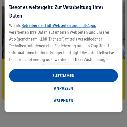
Bevor es weitergeht: Zur Verarbeitung Ihrer
Daten
Wir als
Betreiber der Lidl-Webseiten und Lidl-Apps
verarbeiten Ihre Daten auf unseren Webseiten und unserer
App (gemeinsam: „Lidl-Dienste“) mittels verschiedener
Techniken, mit denen eine Speicherung und ein Zugriff auf
Informationen in Ihrem Endgerät erfolgt. Diese sind teilweise
technisch notwendig oder werden mit Ihrer Zustimmung -
5.95 € Versand sparen³²ᵃ
auch durch Partner (u.a.
als separat
oder gemeinsam
Verantwortliche; im Zusammenhang mit dem IAB TCF
ZUSTIMMEN
Jetzt zum Newsletter anmelden
insgesamt
6
Partner) - für komfortable Einstellungen, zur
Statistik-Erstellung oder für personalisierte Werbung
ANPASSEN
Gutschein sichern!
innerhalb und außerhalb der Lidl-Dienste verwendet.
Datenverarbeitungen für personalisierte Werbung werden
ABLEHNEN
durchgeführt, um eigene Werbung auszusteuern und um
Dritten die Ausspielung von Werbung außerhalb der Lidl-
Dienste über die Ihnen und Ihren Haushaltsangehörigen