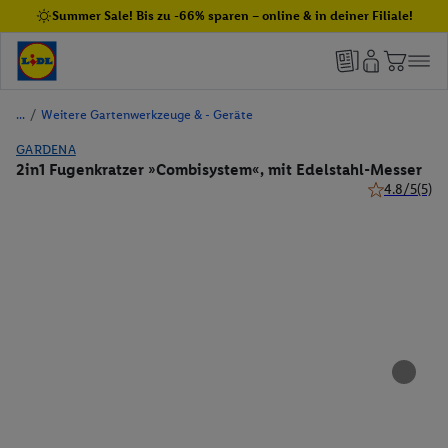
Summer Sale! Bis zu -66% sparen – online & in deiner Filiale!
/
Weitere Gartenwerkzeuge & - Geräte
GARDENA
2in1 Fugenkratzer »Combisystem«, mit Edelstahl-Messer
4.8/5
(5)
4.8 von 5 St