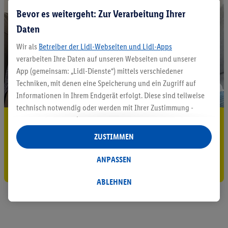
Bevor es weitergeht: Zur Verarbeitung Ihrer
Daten
Wir als
Betreiber der Lidl-Webseiten und Lidl-Apps
verarbeiten Ihre Daten auf unseren Webseiten und unserer
App (gemeinsam: „Lidl-Dienste“) mittels verschiedener
Techniken, mit denen eine Speicherung und ein Zugriff auf
Informationen in Ihrem Endgerät erfolgt. Diese sind teilweise
technisch notwendig oder werden mit Ihrer Zustimmung -
auch durch Partner (u.a.
als separat
oder gemeinsam
5.95 € Versand sparen³²ᵃ
Verantwortliche; im Zusammenhang mit dem IAB TCF
ZUSTIMMEN
Jetzt zum Newsletter anmelden
insgesamt
6
Partner) - für komfortable Einstellungen, zur
Statistik-Erstellung oder für personalisierte Werbung
ANPASSEN
Gutschein sichern!
innerhalb und außerhalb der Lidl-Dienste verwendet.
Datenverarbeitungen für personalisierte Werbung werden
ABLEHNEN
durchgeführt, um eigene Werbung auszusteuern und um
Dritten die Ausspielung von Werbung außerhalb der Lidl-
Dienste über die Ihnen und Ihren Haushaltsangehörigen