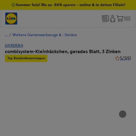
Summer Sale! Bis zu -66% sparen – online & in deiner Filiale!
/
Weitere Gartenwerkzeuge & - Geräte
GARDENA
combisystem-Kleinhäckchen, gerades Blatt, 3 Zinken
5/5
(6)
Top Kundenbewertungen
5 von 5 Ste