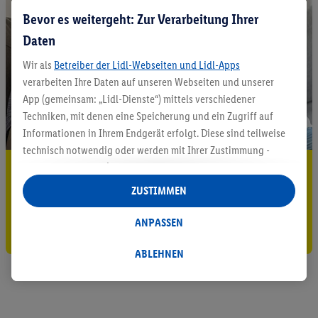
Bevor es weitergeht: Zur Verarbeitung Ihrer
Daten
Wir als
Betreiber der Lidl-Webseiten und Lidl-Apps
verarbeiten Ihre Daten auf unseren Webseiten und unserer
App (gemeinsam: „Lidl-Dienste“) mittels verschiedener
Techniken, mit denen eine Speicherung und ein Zugriff auf
Informationen in Ihrem Endgerät erfolgt. Diese sind teilweise
technisch notwendig oder werden mit Ihrer Zustimmung -
auch durch Partner (u.a.
als separat
oder gemeinsam
5.95 € Versand sparen³²ᵃ
Verantwortliche; im Zusammenhang mit dem IAB TCF
ZUSTIMMEN
Jetzt zum Newsletter anmelden
insgesamt
6
Partner) - für komfortable Einstellungen, zur
Statistik-Erstellung oder für personalisierte Werbung
ANPASSEN
Gutschein sichern!
innerhalb und außerhalb der Lidl-Dienste verwendet.
Datenverarbeitungen für personalisierte Werbung werden
ABLEHNEN
durchgeführt, um eigene Werbung auszusteuern und um
Dritten die Ausspielung von Werbung außerhalb der Lidl-
Dienste über die Ihnen und Ihren Haushaltsangehörigen