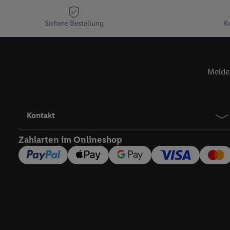
Plus-Konto einloggen, 
Verantwortlichkeit mit
Sichere Bestellung
K
zu erstellen (die sogen
können, um Sie in von 
Hierzu wird von uns un
Melde 
Adresse in gemeinsamer 
Zudem erlauben Sie uns,
den Lidl-Diensten einzus
Wenn das der Fall ist, g
Kontakt
Kundenkonto-Referenz, 
verwenden, um Sie wied
Zahlarten im Onlineshop
Insbesondere können Sie
werden, damit wir Ihnen
Nutzung der Utiq-Techno
widerrufen - jederzeit 
Telekommunikations-basi
die Lidl-Dienste) wider
Durch einen Klick auf „