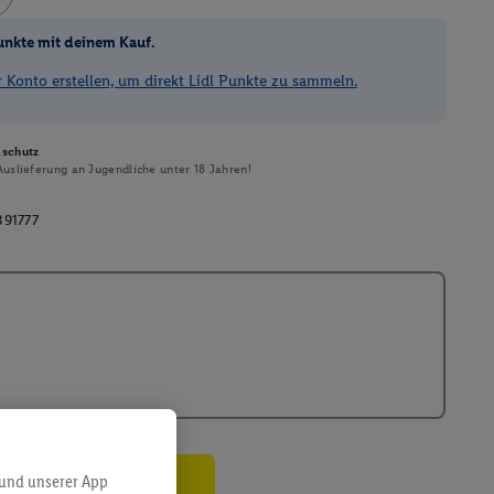
unkte mit deinem Kauf.
Konto erstellen, um direkt Lidl Punkte zu sammeln.
schutz
uslieferung an Jugendliche unter 18 Jahren!
391777
 und unserer App