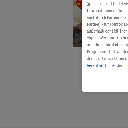
(gemeinsam: „Lidl-Diens
Informationen in Ihrem 
auch durch Partner (u.a
Partner) - für komforta
außerhalb der Lidl-Die
eigene Werbung auszust
und Ihren Haushaltsang
Programms sind, werden
der o.g. Partner Daten ü
Verantwortlicher
den Er
Die Erstellung personal
angereicherten Profilen
Kaufverhalten in den Li
genauen Standortdaten)
und/ oder dem Zugriff 
Segmenten). Im Zusamme
Erfolgsmessung der Wer
Sicherung und Optimie
Sofern Sie hier Ihre Zus