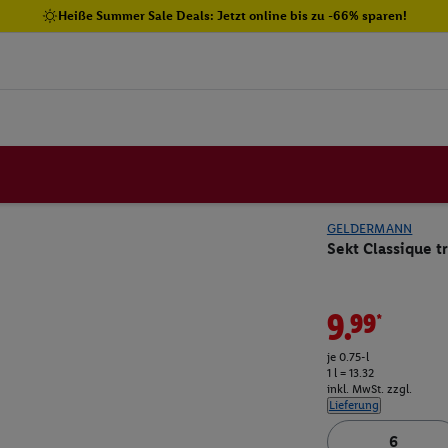
Heiße Summer Sale Deals: Jetzt online bis zu -66% sparen!
GELDERMANN
Sekt Classique 
9.99*
je 0.75-l
1 l = 13.32
inkl. MwSt. zzgl.
Lieferung