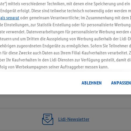
5.95 € Versand spa
te“) mittels verschiedener Techniken, mit denen eine Speicherung und ein 
Endgerät erfolgt. Diese sind teilweise technisch notwendig oder werden m
Jetzt zum Newsletter anmel
.
als separat
oder gemeinsam Verantwortliche; im Zusammenhang mit dem 
ble Einstellungen, zur Statistik-Erstellung oder für personalisierte Werbun
Gutschein sichern!
nste verwendet. Datenverarbeitungen für personalisierte Werbung werden
euern und um Dritten die Ausspielung von Werbung außerhalb der Lidl-Di
ehörigen zugeordneten Endgeräte zu ermöglichen. Sofern Sie Teilnehmer de
 für diese Zwecke auch Daten aus Ihrem Filial-Kaufverhalten verarbeitet
ber Ihr Kaufverhalten in den Lidl-Diensten zur Verfügung gestellt, damit di
folg von Werbekampagnen seiner Auftraggeber messen kann.
isierter Werbung basiert auf der Generierung von auch mit Daten von and
. Dies umfasst die Zusammenführung von Daten (z.B. über Ihre Nutzung der 
ABLEHNEN
ANPASSEN
dl-Diensten, Informationen aus Ihrem Kundenkonto - z.B. Alter oder Geschl
 auch über verschiedene Endgeräte und Lidl-Dienste hinweg einschließli
auf Informationen auf Ihren Endgeräten zur Erstellung von Zielgruppen (
nhang mit dem Ausspielen dieser Werbung erfolgen Verarbeitungen auch
bung, zur Zielgruppenforschung, zur Entwicklung von Angeboten sowie z
Lidl-Newsletter
rung dieser Werbeausspielungen.
timmung dazu erteilen und danach ein Lidl Plus-Konto erstellen bzw. sich i