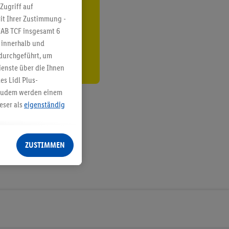
ren³²ᵃ
Zugriff auf
it Ihrer Zustimmung -
den
IAB TCF insgesamt
6
g innerhalb und
 durchgeführt, um
enste über die Ihnen
s Lidl Plus-
. Zudem werden einem
eser als
eigenständig
eren Diensten
Lidl-Dienste, Ihr
ZUSTIMMEN
echt - sowie Ihre
ch dem Speichern von
sogenannten
 zur Leistungs-/
ur technischen
n Ihr bestehendes Lidl