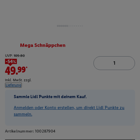
Mega Schnäppchen
UVP:
109.80
-54%
49.99*
inkl. MwSt. zzgl.
Lieferung
Sammle Lidl Punkte mit deinem Kauf.
Anmelden oder Konto erstellen, um direkt Lidl Punkte zu
sammeln.
Artikelnummer:
100287904