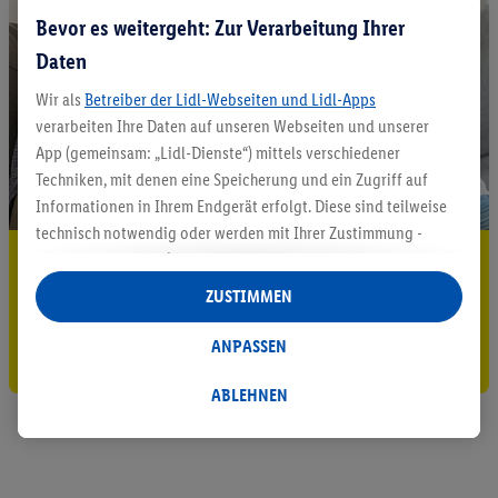
Bevor es weitergeht: Zur Verarbeitung Ihrer
Daten
Wir als
Betreiber der Lidl-Webseiten und Lidl-Apps
verarbeiten Ihre Daten auf unseren Webseiten und unserer
App (gemeinsam: „Lidl-Dienste“) mittels verschiedener
Techniken, mit denen eine Speicherung und ein Zugriff auf
Informationen in Ihrem Endgerät erfolgt. Diese sind teilweise
technisch notwendig oder werden mit Ihrer Zustimmung -
5.95 € Versand sparen³²ᵃ
auch durch Partner (u.a.
als separat
oder gemeinsam
Verantwortliche; im Zusammenhang mit dem IAB TCF
ZUSTIMMEN
Jetzt zum Newsletter anmelden
insgesamt
6
Partner) - für komfortable Einstellungen, zur
Statistik-Erstellung oder für personalisierte Werbung
ANPASSEN
Gutschein sichern!
innerhalb und außerhalb der Lidl-Dienste verwendet.
Datenverarbeitungen für personalisierte Werbung werden
ABLEHNEN
durchgeführt, um eigene Werbung auszusteuern und um
Dritten die Ausspielung von Werbung außerhalb der Lidl-
Dienste über die Ihnen und Ihren Haushaltsangehörigen