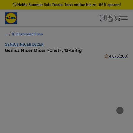
Heiße Summer Sale Deals: Jetzt online bis zu -66% sparen!
/
Küchenmaschinen
GENIUS NICER DICER
Genius Nicer Dicer »Chef«, 13-teilig
4.6/5
(209)
4.6 von 5 Stern