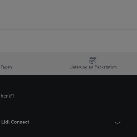
 zur Leistungs-/
ur technischen
n Ihr bestehendes Lidl
n gemeinsamer
zielle Online-Kennung
Kennung verwenden
ung auszuspielen.
 umgewandelte E-Mail-
 Tagen
Lieferung an Packstation
 Utiq-Technologie in
 Sie verfügbar ist.
dresse und einer
chenk⁷!
en diese Kennung
nsten zu erfassen.
 von Dritten betrieben
gung speziell zur
Lidl Connect
ung generell zu
en“/„Nutzung der