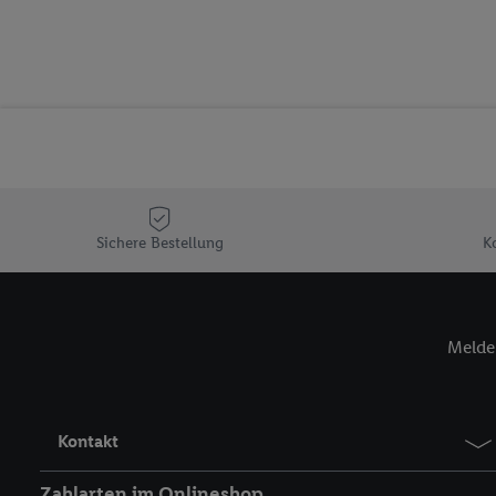
Segmenten). Im Zusamme
Erfolgsmessung der Wer
Sicherung und Optimie
Sofern Sie hier Ihre Zus
Plus-Konto einloggen, 
Verantwortlichkeit mit
zu erstellen (die sogen
können, um Sie in von 
Hierzu wird von uns un
Sichere Bestellung
K
Adresse in gemeinsamer 
Zudem erlauben Sie uns,
den Lidl-Diensten einzus
Wenn das der Fall ist, g
Melde 
Kundenkonto-Referenz, 
verwenden, um Sie wied
Insbesondere können Sie
werden, damit wir Ihnen
Kontakt
Nutzung der Utiq-Techno
widerrufen - jederzeit 
Zahlarten im Onlineshop