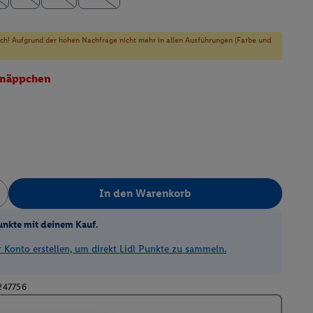
sich! Aufgrund der hohen Nachfrage nicht mehr in allen Ausführungen (Farbe und
näppchen
In den Warenkorb
unkte mit deinem Kauf.
Konto erstellen, um direkt Lidl Punkte zu sammeln.
247756