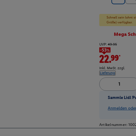
Schnell sein lohnt 
Größe) verfügbar.
Mega Sch
UVP:
49.95
-53%
22.99*
inkl. MwSt. zzgl.
Lieferung
Sammle Lidl P
Anmelden oder 
Artikelnummer:
100