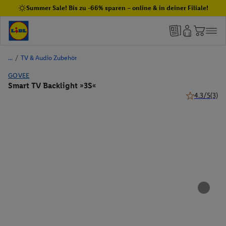
Summer Sale! Bis zu -66% sparen – online & in deiner Filiale!
/
TV & Audio Zubehör
GOVEE
Smart TV Backlight »3S«
4.3/5
(3)
4.3 von 5 St