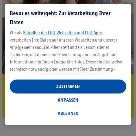
Bevor es weitergeht: Zur Verarbeitung Ihrer
Daten
Wir als
Betreiber der Lidl-Webseiten und Lidl-Apps
verarbeiten Ihre Daten auf unseren Webseiten und unserer
App (gemeinsam: „Lidl-Dienste“) mittels verschiedener
Techniken, mit denen eine Speicherung und ein Zugriff auf
Informationen in Ihrem Endgerät erfolgt. Diese sind teilweise
technisch notwendig oder werden mit Ihrer Zustimmung -
auch durch Partner (u.a.
als separat
oder gemeinsam
5.95 € Versand sparen³²ᵃ
Verantwortliche; im Zusammenhang mit dem IAB TCF
ZUSTIMMEN
insgesamt
6
Partner) - für komfortable Einstellungen, zur
Jetzt zum Newsletter anmelden
Statistik-Erstellung oder für personalisierte Werbung
ANPASSEN
innerhalb und außerhalb der Lidl-Dienste verwendet.
Gutschein sichern!
Datenverarbeitungen für personalisierte Werbung werden
ABLEHNEN
durchgeführt, um eigene Werbung auszusteuern und um
Dritten die Ausspielung von Werbung außerhalb der Lidl-
Dienste über die Ihnen und Ihren Haushaltsangehörigen