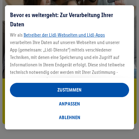
Bevor es weitergeht: Zur Verarbeitung Ihrer
Daten
Wir als
Betreiber der Lidl-Webseiten und Lidl-Apps
verarbeiten Ihre Daten auf unseren Webseiten und unserer
App (gemeinsam: „Lidl-Dienste“) mittels verschiedener
Techniken, mit denen eine Speicherung und ein Zugriff auf
Informationen in Ihrem Endgerät erfolgt. Diese sind teilweise
technisch notwendig oder werden mit Ihrer Zustimmung -
auch durch Partner (u.a.
als separat
oder gemeinsam
5.95 € Versand sparen³²ᵃ
Verantwortliche; im Zusammenhang mit dem IAB TCF
ZUSTIMMEN
insgesamt
6
Partner) - für komfortable Einstellungen, zur
Jetzt zum Newsletter anmelden
Statistik-Erstellung oder für personalisierte Werbung
ANPASSEN
innerhalb und außerhalb der Lidl-Dienste verwendet.
Gutschein sichern!
Datenverarbeitungen für personalisierte Werbung werden
ABLEHNEN
durchgeführt, um eigene Werbung auszusteuern und um
Dritten die Ausspielung von Werbung außerhalb der Lidl-