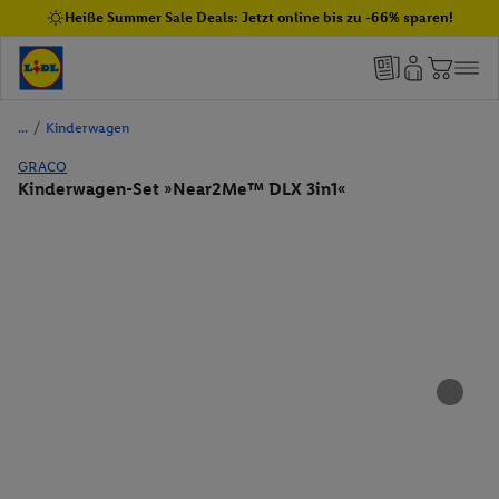
Heiße Summer Sale Deals: Jetzt online bis zu -66% sparen!
/
Kinderwagen
GRACO
Kinderwagen-Set »Near2Me™ DLX 3in1«