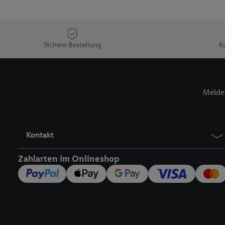
Sofern Sie hier Ihre Zus
Plus-Konto einloggen, 
Verantwortlichkeit mit
zu erstellen (die sogen
Sichere Bestellung
K
können, um Sie in von 
Hierzu wird von uns un
Adresse in gemeinsamer 
Melde 
Zudem erlauben Sie uns,
den Lidl-Diensten einzus
Wenn das der Fall ist, g
Kundenkonto-Referenz, 
Kontakt
verwenden, um Sie wied
Insbesondere können Sie
Zahlarten im Onlineshop
werden, damit wir Ihnen
Nutzung der Utiq-Techno
widerrufen - jederzeit 
Telekommunikations-basi
die Lidl-Dienste) wider