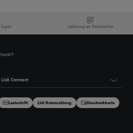
n Ihr bestehendes Lidl
n gemeinsamer
zielle Online-Kennung
Kennung verwenden
 Tagen
Lieferung an Packstation
ung auszuspielen.
 umgewandelte E-Mail-
chenk⁷!
 Utiq-Technologie in
 Sie verfügbar ist.
dresse und einer
en diese Kennung
Lidl Connect
nsten zu erfassen.
 von Dritten betrieben
gung speziell zur
Lastschrift
Lidl Ratenzahlung
Geschenkkarte
ung generell zu
en“/„Nutzung der
inwilligung (nur für
von Utiq
.