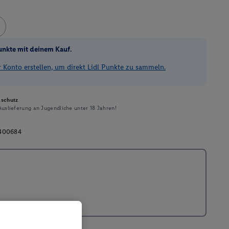
unkte mit deinem Kauf.
Konto erstellen, um direkt Lidl Punkte zu sammeln.
schutz
uslieferung an Jugendliche unter 18 Jahren!
400684