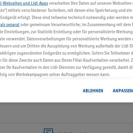
dl-Webseiten und Lidl-Apps
verarbeiten Ihre Daten auf unseren Webseiten
te“) mittels verschiedener Techniken, mit denen eine Speicherung und ein 
5.95 € Versand spa
Endgerät erfolgt. Diese sind teilweise technisch notwendig oder werden m
.
als separat
oder gemeinsam Verantwortliche; im Zusammenhang mit dem 
Jetzt zum Newsletter anmel
ble Einstellungen, zur Statistik-Erstellung oder für personalisierte Werbun
nste verwendet. Datenverarbeitungen für personalisierte Werbung werden
Gutschein sichern!
euern und um Dritten die Ausspielung von Werbung außerhalb der Lidl-Di
ehörigen zugeordneten Endgeräte zu ermöglichen. Sofern Sie Teilnehmer de
 für diese Zwecke auch Daten aus Ihrem Filial-Kaufverhalten verarbeitet
ber Ihr Kaufverhalten in den Lidl-Diensten zur Verfügung gestellt, damit di
folg von Werbekampagnen seiner Auftraggeber messen kann.
isierter Werbung basiert auf der Generierung von auch mit Daten von and
. Dies umfasst die Zusammenführung von Daten (z.B. über Ihre Nutzung der 
ABLEHNEN
ANPASSEN
dl-Diensten, Informationen aus Ihrem Kundenkonto - z.B. Alter oder Geschl
 auch über verschiedene Endgeräte und Lidl-Dienste hinweg einschließli
auf Informationen auf Ihren Endgeräten zur Erstellung von Zielgruppen (
nhang mit dem Ausspielen dieser Werbung erfolgen Verarbeitungen auch
bung, zur Zielgruppenforschung, zur Entwicklung von Angeboten sowie z
rung dieser Werbeausspielungen.