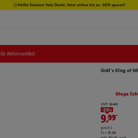
Heiße Summer Sale Deals: Jetzt online bis zu -66% sparen!
lle Aktionsartikel
Gräf´s King of M
Mega Sch
UVP:
12.49
-20%
9.99*
je 0.5-l
1 l = 19.98
inkl. MwSt. zzgl.