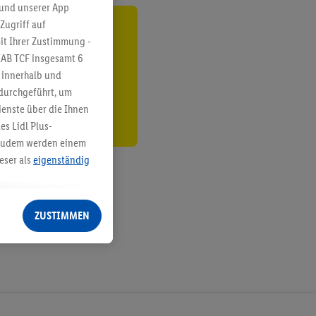
 und unserer App
Zugriff auf
ren³²ᵃ
it Ihrer Zustimmung -
IAB TCF insgesamt
6
den
g innerhalb und
 durchgeführt, um
enste über die Ihnen
s Lidl Plus-
. Zudem werden einem
eser als
eigenständig
eren Diensten
Lidl-Dienste, Ihr
ZUSTIMMEN
echt - sowie Ihre
ch dem Speichern von
sogenannten
 zur Leistungs-/
ur technischen