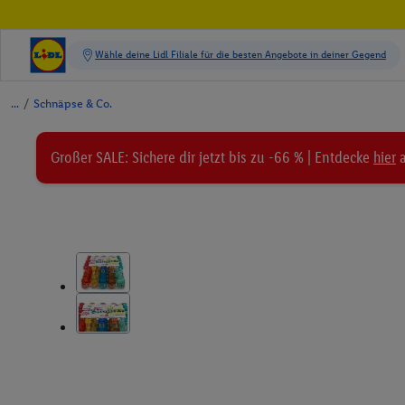
/
Schnäpse & Co.
Großer SALE: Sichere dir jetzt bis zu -66 % | Entdecke
hier
a