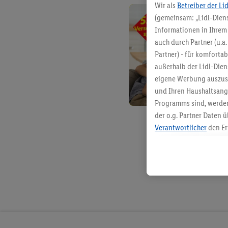
Wir als
Betreiber der Li
(gemeinsam: „Lidl-Diens
Informationen in Ihrem 
auch durch Partner (u.a
Partner) - für komforta
außerhalb der Lidl-Die
eigene Werbung auszust
und Ihren Haushaltsang
Programms sind, werden
der o.g. Partner Daten ü
Verantwortlicher
den Er
Die Erstellung personal
angereicherten Profilen
Kaufverhalten in den Li
genauen Standortdaten)
und/ oder dem Zugriff 
Segmenten). Im Zusamme
Erfolgsmessung der Wer
Sicherung und Optimie