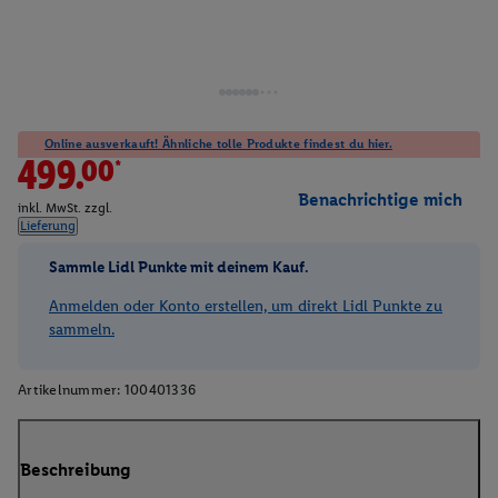
Online ausverkauft! Ähnliche tolle Produkte findest du hier.
499.00*
Benachrichtige mich
inkl. MwSt. zzgl.
Lieferung
Sammle Lidl Punkte mit deinem Kauf.
Anmelden oder Konto erstellen, um direkt Lidl Punkte zu
sammeln.
Artikelnummer:
100401336
Beschreibung