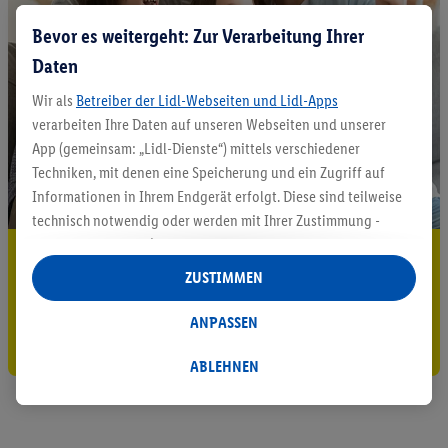
Bevor es weitergeht: Zur Verarbeitung Ihrer
Daten
Wir als
Betreiber der Lidl-Webseiten und Lidl-Apps
verarbeiten Ihre Daten auf unseren Webseiten und unserer
App (gemeinsam: „Lidl-Dienste“) mittels verschiedener
Techniken, mit denen eine Speicherung und ein Zugriff auf
Informationen in Ihrem Endgerät erfolgt. Diese sind teilweise
technisch notwendig oder werden mit Ihrer Zustimmung -
auch durch Partner (u.a.
als separat
oder gemeinsam
5.95 € Versand sparen³²ᵃ
Verantwortliche; im Zusammenhang mit dem IAB TCF
ZUSTIMMEN
insgesamt
6
Partner) - für komfortable Einstellungen, zur
Jetzt zum Newsletter anmelden
Statistik-Erstellung oder für personalisierte Werbung
ANPASSEN
Gutschein sichern!
innerhalb und außerhalb der Lidl-Dienste verwendet.
Datenverarbeitungen für personalisierte Werbung werden
ABLEHNEN
durchgeführt, um eigene Werbung auszusteuern und um
Dritten die Ausspielung von Werbung außerhalb der Lidl-
Dienste über die Ihnen und Ihren Haushaltsangehörigen