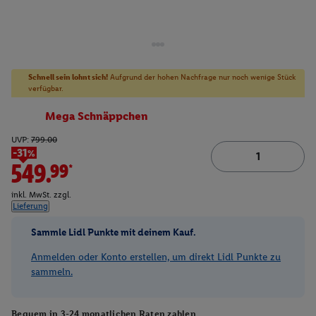
Schnell sein lohnt sich!
Aufgrund der hohen Nachfrage nur noch wenige Stück
verfügbar.
Mega Schnäppchen
UVP:
799.00
-31%
549.99*
inkl. MwSt. zzgl.
Lieferung
Sammle Lidl Punkte mit deinem Kauf.
Anmelden oder Konto erstellen, um direkt Lidl Punkte zu
sammeln.
Bequem in 3-24 monatlichen Raten zahlen