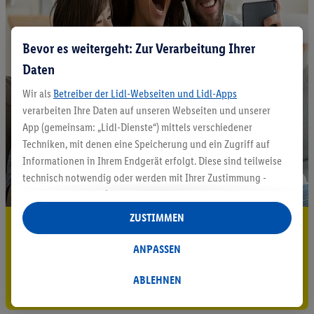
Bevor es weitergeht: Zur Verarbeitung Ihrer
Daten
Wir als
Betreiber der Lidl-Webseiten und Lidl-Apps
verarbeiten Ihre Daten auf unseren Webseiten und unserer
App (gemeinsam: „Lidl-Dienste“) mittels verschiedener
Techniken, mit denen eine Speicherung und ein Zugriff auf
Informationen in Ihrem Endgerät erfolgt. Diese sind teilweise
technisch notwendig oder werden mit Ihrer Zustimmung -
auch durch Partner (u.a.
als separat
oder gemeinsam
Verantwortliche; im Zusammenhang mit dem IAB TCF
ZUSTIMMEN
5.95 € Versand sparen³²ᵃ
insgesamt
6
Partner) - für komfortable Einstellungen, zur
Statistik-Erstellung oder für personalisierte Werbung
ANPASSEN
Jetzt zum Newsletter anmelden
innerhalb und außerhalb der Lidl-Dienste verwendet.
Datenverarbeitungen für personalisierte Werbung werden
ABLEHNEN
Gutschein sichern!
durchgeführt, um eigene Werbung auszusteuern und um
Dritten die Ausspielung von Werbung außerhalb der Lidl-