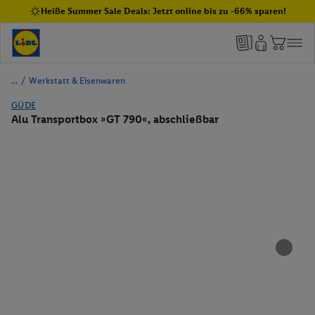
Heiße Summer Sale Deals: Jetzt online bis zu -66% sparen!
/
Werkstatt & Eisenwaren
GÜDE
Alu Transportbox »GT 790«, abschließbar