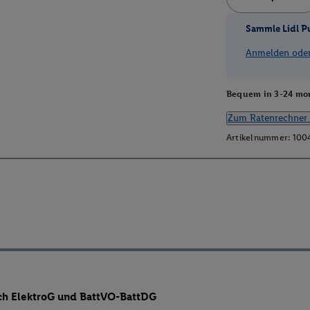
Sammle Lidl P
Anmelden oder 
Bequem in 3-24 mon
Zum Ratenrechner 
Artikelnummer:
100
ch ElektroG und BattVO-BattDG