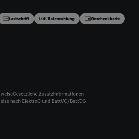
en“/„Nutzung der
inwilligung (nur für
von Utiq
.
Lastschrift
Lidl Ratenzahlung
Geschenkkarte
ch einen Klick auf
ndung sämtlicher
t, Ihre Einwilligung
ngen
.
Die Impressen
as gilt auch für die
B TCF für Werbung und
reitstellung und
en Quellen,
ter Informationen,
nweise
Gesetzliche Zusatzinformationen
rten Utiq-
weise nach ElektroG und BattVO/BattDG
ichern von oder
Analyse von
erwendung