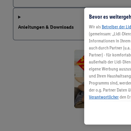
Bevor es weitergeh
Wir als
Betreiber der Li
Anleitungen & Downloads
(gemeinsam: „Lidl-Diens
Informationen in Ihrem 
auch durch Partner (u.a
Partner) - für komforta
außerhalb der Lidl-Die
eigene Werbung auszust
und Ihren Haushaltsang
Programms sind, werden
der o.g. Partner Daten ü
Verantwortlicher
den Er
Die Erstellung personal
angereicherten Profilen
Kaufverhalten in den Li
genauen Standortdaten)