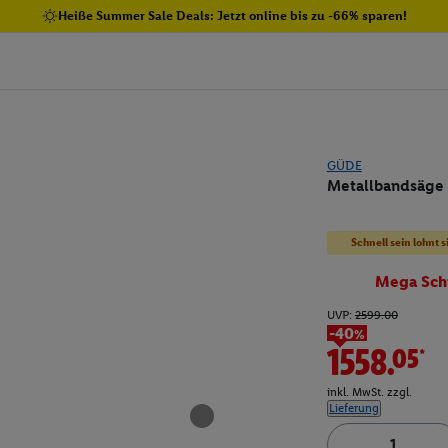
Heiße Summer Sale Deals: Jetzt online bis zu -66% sparen!
GÜDE
Metallbandsäge
Schnell sein lohnt s
Mega Sch
UVP:
2599.00
-40%
1558.05*
inkl. MwSt. zzgl.
Lieferung