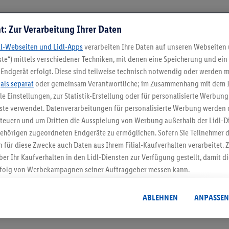
t: Zur Verarbeitung Ihrer Daten
dl-Webseiten und Lidl-Apps
verarbeiten Ihre Daten auf unseren Webseiten
te“) mittels verschiedener Techniken, mit denen eine Speicherung und ein 
Endgerät erfolgt. Diese sind teilweise technisch notwendig oder werden m
.
als separat
oder gemeinsam Verantwortliche; im Zusammenhang mit dem 
ble Einstellungen, zur Statistik-Erstellung oder für personalisierte Werbun
nste verwendet. Datenverarbeitungen für personalisierte Werbung werden
5.95 € Versand spa
euern und um Dritten die Ausspielung von Werbung außerhalb der Lidl-Di
Jetzt zum Newsletter anmel
ehörigen zugeordneten Endgeräte zu ermöglichen. Sofern Sie Teilnehmer de
 für diese Zwecke auch Daten aus Ihrem Filial-Kaufverhalten verarbeitet
ber Ihr Kaufverhalten in den Lidl-Diensten zur Verfügung gestellt, damit di
Gutschein sichern!
folg von Werbekampagnen seiner Auftraggeber messen kann.
isierter Werbung basiert auf der Generierung von auch mit Daten von and
. Dies umfasst die Zusammenführung von Daten (z.B. über Ihre Nutzung der 
ABLEHNEN
ANPASSEN
dl-Diensten, Informationen aus Ihrem Kundenkonto - z.B. Alter oder Geschl
 auch über verschiedene Endgeräte und Lidl-Dienste hinweg einschließli