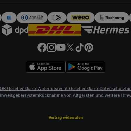
auch über
das Datenschutzportal von Utiq („consenthub“)
oder über „Anpass
erten Utiq-Technologie für digitales Marketing“ am unteren Ende dieser E
rufen. Weitere Informationen finden Sie in den
Datenschutzbestimmungen 
Rechnung
Ablehnen“ können Sie nur den Einsatz notwendiger Techniken zulassen. Dur
e allen Verarbeitungen zu sämtlichen vorgenannten Zwecken unter Einbi
eitere Informationen, auch zur Speicherdauer der Daten und zu Ihrem Rech
ür die Zukunft zu widerrufen, finden Sie in unseren
Datenschutzbestimmu
npassen“ können Sie einzelne Verwendungszwecke oder Partner zulassen; d
artig benannten Zwecke und Funktionen im Rahmen des Einsatzes des IA
herheit, Verhinderung und Aufdeckung von Betrug und Fehlerbehebung, Be
d Inhalten, Abgleichung und Kombination von Daten aus unterschiedlich
ner Endgeräte, Identifikation von Geräten anhand automatisch übermittel
GB Geschenkkarte
Widerrufsrecht Geschenkkarte
Datenschutzhi
on Werbekampagnen durch TTD und Nutzung der Telekommunikations-basie
Hinweisgebersystem
Rücknahme von Altgeräten und weitere Hin
es Marketing, sowie:
Standortdaten. Erstellung von Profilen für personalisierte Werbung. Spe
Vertrag widerrufen
tionen auf einem Endgerät. Entwicklung und Verbesserung der Angebote. 
Statistiken oder Kombinationen von Daten aus verschiedenen Quellen. V