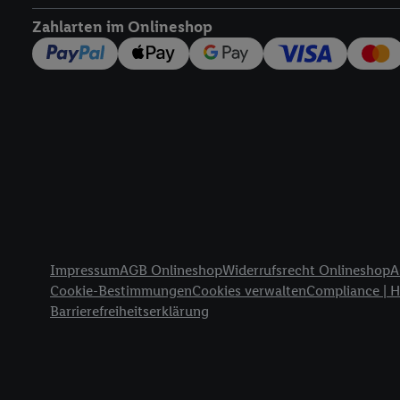
widerrufen - jederzeit 
Zahlarten im Onlineshop
Telekommunikations-basi
die Lidl-Dienste) wider
Durch einen Klick auf „
„Zustimmen“ stimmen Si
genannten Partner zu. W
jederzeit mit Wirkung f
finden Sie hier.
Unter „A
nachfolgend schlagwort
Erfolgsmessung:
Gewährleistung der Sic
Anzeige von Werbung un
Rechtliche Informationen
Verknüpfung verschiede
Impressum
AGB Onlineshop
Widerrufsrecht Onlineshop
A
Messung des Erfolgs v
Cookie-Bestimmungen
Cookies verwalten
Compliance | 
Technologie für digital
Barrierefreiheitserklärung
Verwendung genauer 
Zugriff auf Informa
Zielgruppen durch 