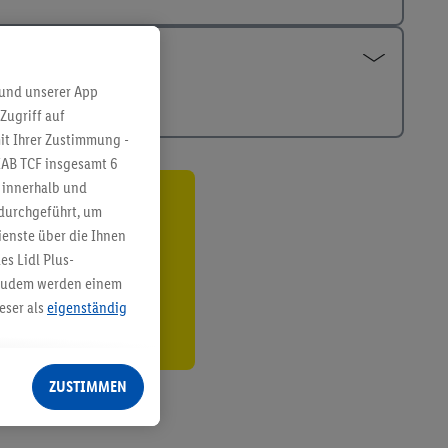
 und unserer App
Zugriff auf
it Ihrer Zustimmung -
IAB TCF insgesamt
6
g innerhalb und
 durchgeführt, um
ren³²ᵃ
enste über die Ihnen
den
s Lidl Plus-
. Zudem werden einem
eser als
eigenständig
eren Diensten
Lidl-Dienste, Ihr
ZUSTIMMEN
echt - sowie Ihre
ch dem Speichern von