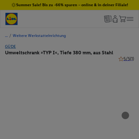
Summer Sale! Bis zu -66% sparen – online & in deiner Filiale!
/
Weitere Werkstatteinrichtung
GÜDE
Umweltschrank »TYP I«, Tiefe 380 mm, aus Stahl
5/5
(1)
5 von 5 St