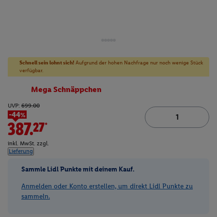
Schnell sein lohnt sich!
Aufgrund der hohen Nachfrage nur noch wenige Stück
verfügbar.
Mega Schnäppchen
UVP:
699.00
-44%
387.27*
inkl. MwSt. zzgl.
Lieferung
Sammle Lidl Punkte mit deinem Kauf.
Anmelden oder Konto erstellen, um direkt Lidl Punkte zu
sammeln.