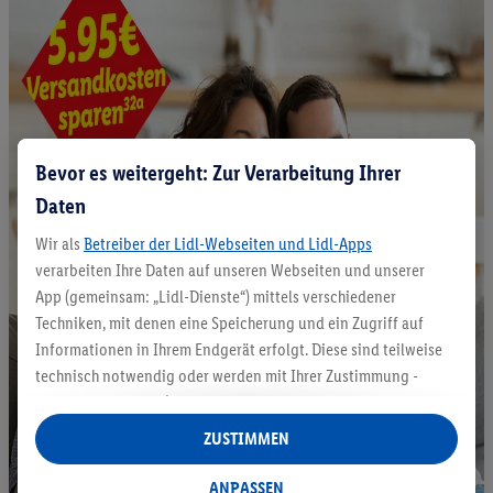
Bevor es weitergeht: Zur Verarbeitung Ihrer
Daten
Wir als
Betreiber der Lidl-Webseiten und Lidl-Apps
verarbeiten Ihre Daten auf unseren Webseiten und unserer
App (gemeinsam: „Lidl-Dienste“) mittels verschiedener
Techniken, mit denen eine Speicherung und ein Zugriff auf
Informationen in Ihrem Endgerät erfolgt. Diese sind teilweise
technisch notwendig oder werden mit Ihrer Zustimmung -
auch durch Partner (u.a.
als separat
oder gemeinsam
Verantwortliche; im Zusammenhang mit dem IAB TCF
ZUSTIMMEN
insgesamt
6
Partner) - für komfortable Einstellungen, zur
Statistik-Erstellung oder für personalisierte Werbung
ANPASSEN