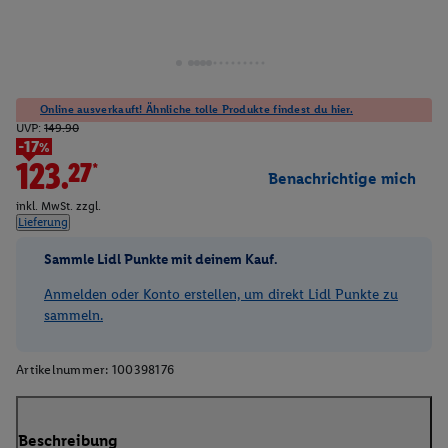
Online ausverkauft! Ähnliche tolle Produkte findest du hier.
UVP:
149.90
-17%
123.27*
Benachrichtige mich
inkl. MwSt. zzgl.
Lieferung
Sammle Lidl Punkte mit deinem Kauf.
Anmelden oder Konto erstellen, um direkt Lidl Punkte zu
sammeln.
Artikelnummer:
100398176
Beschreibung