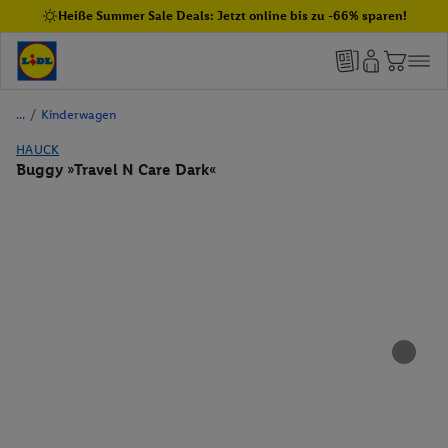
Heiße Summer Sale Deals: Jetzt online bis zu -66% sparen!
/
Kinderwagen
HAUCK
Buggy »Travel N Care Dark«