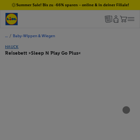
Summer Sale! Bis zu -66% sparen – online & in deiner Filiale!
/
Baby-Wippen & Wiegen
HAUCK
Reisebett »Sleep N Play Go Plus«