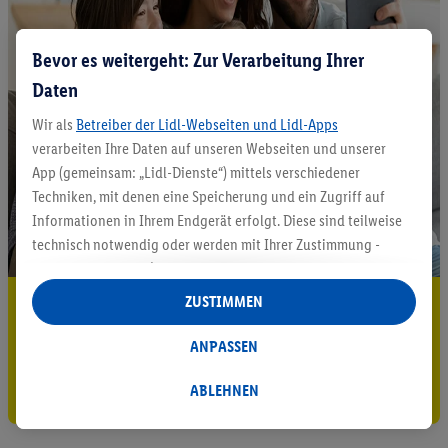
Bevor es weitergeht: Zur Verarbeitung Ihrer
Daten
Wir als
Betreiber der Lidl-Webseiten und Lidl-Apps
verarbeiten Ihre Daten auf unseren Webseiten und unserer
App (gemeinsam: „Lidl-Dienste“) mittels verschiedener
Techniken, mit denen eine Speicherung und ein Zugriff auf
Informationen in Ihrem Endgerät erfolgt. Diese sind teilweise
technisch notwendig oder werden mit Ihrer Zustimmung -
auch durch Partner (u.a.
als separat
oder gemeinsam
Verantwortliche; im Zusammenhang mit dem IAB TCF
ZUSTIMMEN
5.95 € Versand sparen³²ᵃ
insgesamt
6
Partner) - für komfortable Einstellungen, zur
Statistik-Erstellung oder für personalisierte Werbung
Jetzt zum Newsletter anmelden
ANPASSEN
innerhalb und außerhalb der Lidl-Dienste verwendet.
Gutschein sichern!
Datenverarbeitungen für personalisierte Werbung werden
ABLEHNEN
durchgeführt, um eigene Werbung auszusteuern und um
Dritten die Ausspielung von Werbung außerhalb der Lidl-