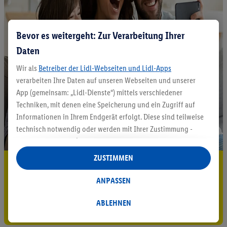
Bevor es weitergeht: Zur Verarbeitung Ihrer
Daten
Wir als
Betreiber der Lidl-Webseiten und Lidl-Apps
verarbeiten Ihre Daten auf unseren Webseiten und unserer
App (gemeinsam: „Lidl-Dienste“) mittels verschiedener
Techniken, mit denen eine Speicherung und ein Zugriff auf
Informationen in Ihrem Endgerät erfolgt. Diese sind teilweise
technisch notwendig oder werden mit Ihrer Zustimmung -
auch durch Partner (u.a.
als separat
oder gemeinsam
Verantwortliche; im Zusammenhang mit dem IAB TCF
ZUSTIMMEN
5.95 € Versand sparen³²ᵃ
insgesamt
6
Partner) - für komfortable Einstellungen, zur
Statistik-Erstellung oder für personalisierte Werbung
ANPASSEN
Jetzt zum Newsletter anmelden
innerhalb und außerhalb der Lidl-Dienste verwendet.
Datenverarbeitungen für personalisierte Werbung werden
ABLEHNEN
Gutschein sichern!
durchgeführt, um eigene Werbung auszusteuern und um
Dritten die Ausspielung von Werbung außerhalb der Lidl-