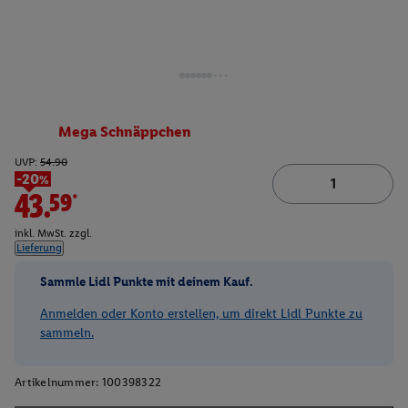
Mega Schnäppchen
UVP:
54.90
-20%
43.59*
inkl. MwSt. zzgl.
Lieferung
Sammle Lidl Punkte mit deinem Kauf.
Anmelden oder Konto erstellen, um direkt Lidl Punkte zu
sammeln.
Artikelnummer:
100398322