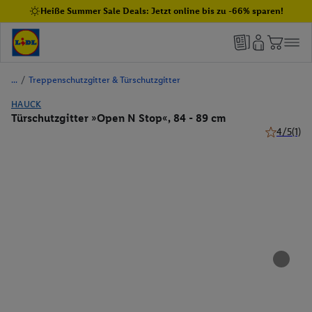
Heiße Summer Sale Deals: Jetzt online bis zu -66% sparen!
/
Treppenschutzgitter & Türschutzgitter
HAUCK
Türschutzgitter »Open N Stop«, 84 - 89 cm
4/5
(1)
4 von 5 St