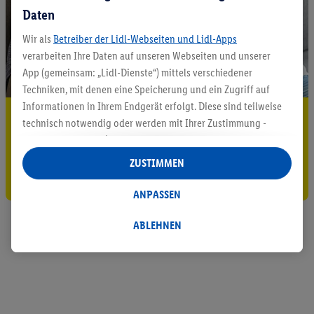
Daten
Wir als
Betreiber der Lidl-Webseiten und Lidl-Apps
verarbeiten Ihre Daten auf unseren Webseiten und unserer
App (gemeinsam: „Lidl-Dienste“) mittels verschiedener
Techniken, mit denen eine Speicherung und ein Zugriff auf
Informationen in Ihrem Endgerät erfolgt. Diese sind teilweise
5.95 € Versand sparen³²ᵃ
technisch notwendig oder werden mit Ihrer Zustimmung -
auch durch Partner (u.a.
als separat
oder gemeinsam
Jetzt zum Newsletter anmelden
Verantwortliche; im Zusammenhang mit dem IAB TCF
ZUSTIMMEN
insgesamt
6
Partner) - für komfortable Einstellungen, zur
Gutschein sichern!
Statistik-Erstellung oder für personalisierte Werbung
ANPASSEN
innerhalb und außerhalb der Lidl-Dienste verwendet.
Datenverarbeitungen für personalisierte Werbung werden
ABLEHNEN
durchgeführt, um eigene Werbung auszusteuern und um
Dritten die Ausspielung von Werbung außerhalb der Lidl-
Dienste über die Ihnen und Ihren Haushaltsangehörigen
zugeordneten Endgeräte zu ermöglichen. Sofern Sie
Teilnehmer des Lidl Plus-Programms sind, werden für diese