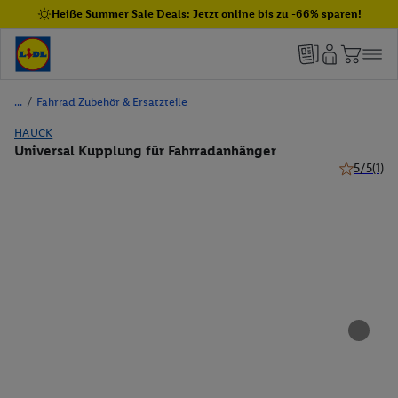
Heiße Summer Sale Deals: Jetzt online bis zu -66% sparen!
/
Fahrrad Zubehör & Ersatzteile
HAUCK
Universal Kupplung für Fahrradanhänger
5/5
(1)
5 von 5 St